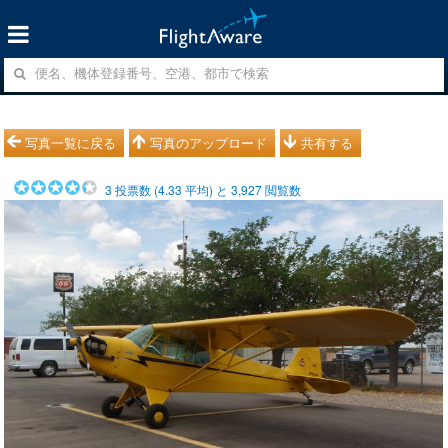
写真一覧に戻る
写真のアップロード
共有する
3
投票数 (
4.33
平均) と
3,927
閲覧数