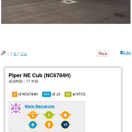
Like
中
/
大
/
フル
Piper NE Cub (NC6784H)
送信時刻：
17 年前
of NC6784H
of
J3
at
KTCS
2
653
34
Mario Maccarone