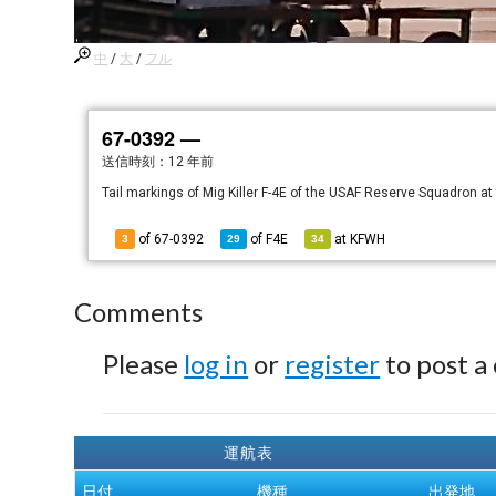
中
/
大
/
フル
67-0392 —
送信時刻：
12 年前
Tail markings of Mig Killer F-4E of the USAF Reserve Squadron a
of 67-0392
of
F4E
at
KFWH
3
29
34
Comments
Please
log in
or
register
to post a
運航表
日付
機種
出発地