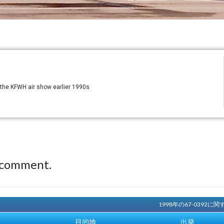
t the KFWH air show earlier 1990s
 comment.
1998年の67-0392
目的地
出発