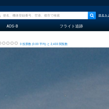
便名を
ADS-B
フライト追跡
0
投票数 (
0.00
平均) と
2,433
閲覧数