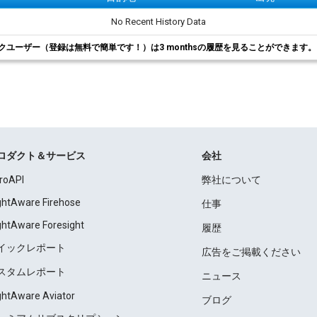
No Recent History Data
クユーザー（登録は無料で簡単です！）は3 monthsの履歴を見ることができます
ロダクト＆サービス
会社
roAPI
弊社について
ightAware Firehose
仕事
ightAware Foresight
履歴
イックレポート
広告をご掲載ください
スタムレポート
ニュース
ightAware Aviator
ブログ