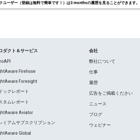
クユーザー（登録は無料で簡単です！）は3 monthsの履歴を見ることができます
ロダクト＆サービス
会社
roAPI
弊社について
ightAware Firehose
仕事
ightAware Foresight
履歴
イックレポート
広告をご掲載ください
スタムレポート
ニュース
ightAware Aviator
ブログ
レミアムサブスクリプション
ウェビナー
ightAware Global