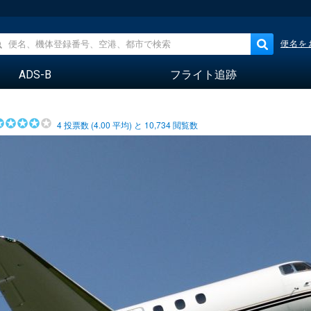
便名を
ADS-B
フライト追跡
4
投票数 (
4.00
平均) と
10,734
閲覧数