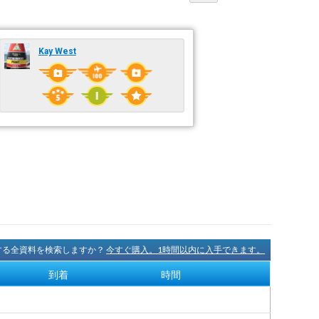
Kay West
に関する全資料を検索しますか？
今すぐ購入。1時間以内に入手できます。
到着
時間