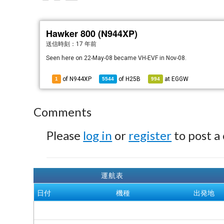
Hawker 800 (N944XP)
送信時刻：
17 年前
Seen here on 22-May-08 became VH-EVF in Nov-08.
of N944XP
of
H25B
at
EGGW
1
5544
994
Comments
Please
log in
or
register
to post a
運航表
日付
機種
出発地