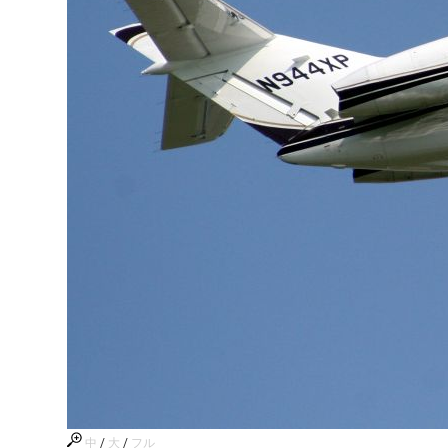
中
/
大
/
フル