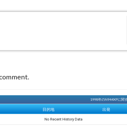
 comment.
1998年のN944XP
目的地
出発
No Recent History Data