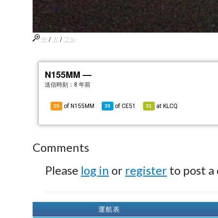
中
/
大
/
フル
N155MM —
送信時刻：
8 年前
of N155MM
of
CE51
at
KLCQ
15
39
31
Comments
Please
log in
or
register
to post a
運航表