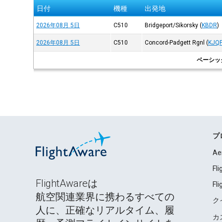
日付
機種
出発地
2026年08月 5日
C510
Bridgeport/Sikorsky
(
KBDR
)
2026年08月 5日
C510
Concord-Padgett Rgnl
(
KJQ
ベーシッ
プ
Ae
Fl
FlightAwareは
Fl
航空関連業界に携わるすべての
ク
人に、正確なリアルタイム、履
カ