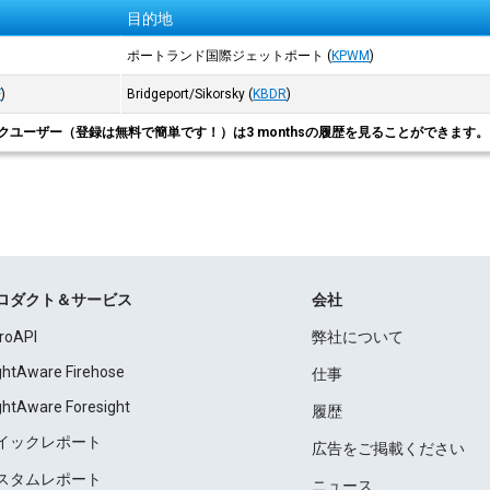
目的地
ポートランド国際ジェットポート
(
KPWM
)
F
)
Bridgeport/Sikorsky
(
KBDR
)
クユーザー（登録は無料で簡単です！）は3 monthsの履歴を見ることができます
ロダクト＆サービス
会社
roAPI
弊社について
ightAware Firehose
仕事
ightAware Foresight
履歴
イックレポート
広告をご掲載ください
スタムレポート
ニュース