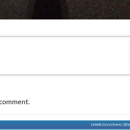
 comment.
1998年のN155MM