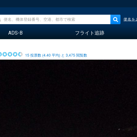
便名を
ADS-B
フライト追跡
15
投票数 (
4.40
平均) と
3,475
閲覧数