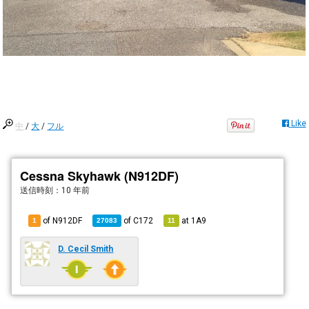
Like
中
/
大
/
フル
Cessna Skyhawk (N912DF)
送信時刻：
10 年前
of N912DF
of
C172
at
1A9
1
27083
11
D. Cecil Smith