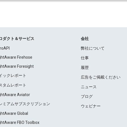
ロダクト＆サービス
会社
roAPI
弊社について
ightAware Firehose
仕事
ightAware Foresight
履歴
イックレポート
広告をご掲載ください
スタムレポート
ニュース
ightAware Aviator
ブログ
レミアムサブスクリプション
ウェビナー
ightAware Global
ightAware FBO Toolbox