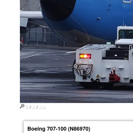
中
/
大
/
フル
Boeing 707-100 (N86970)