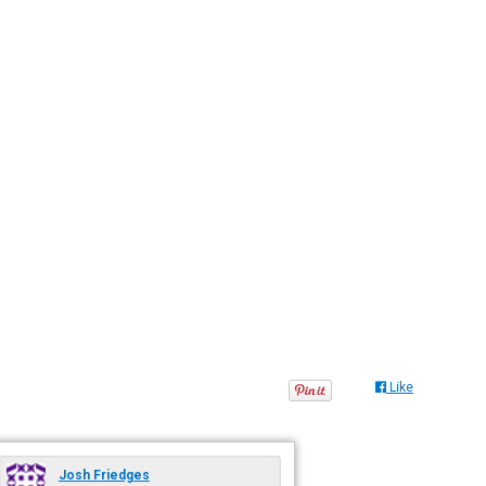
Like
Josh Friedges