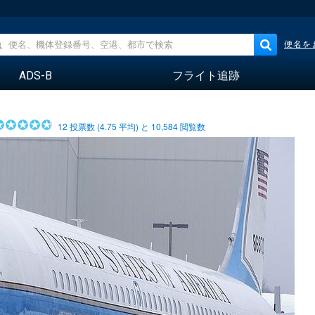
便名を
ADS-B
フライト追跡
12
投票数 (
4.75
平均) と
10,584
閲覧数