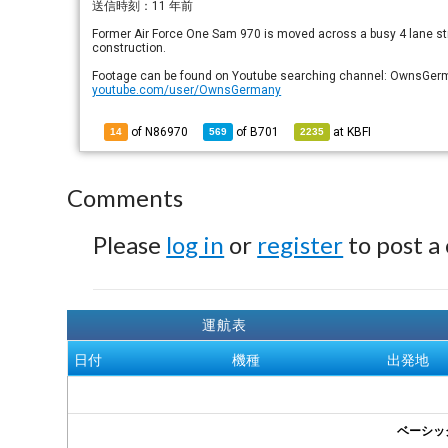
送信時刻：
11 年前
Former Air Force One Sam 970 is moved across a busy 4 lane st
construction.
Footage can be found on Youtube searching channel: OwnsGer
youtube.com/user/OwnsGermany
of N86970
of
B701
at
KBFI
14
569
2235
Comments
Please
log in
or
register
to post a
運航表
日付
機種
出発地
ベーシッ