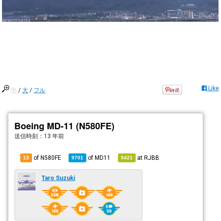
Like
中
/
大
/
フル
Boeing MD-11 (N580FE)
送信時刻：
13 年前
of N580FE
of
MD11
at
RJBB
13
9701
5421
Taro Suzuki