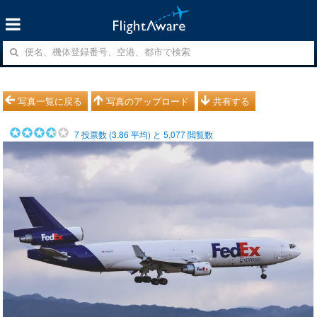
写真一覧に戻る
写真のアップロード
共有する
7
投票数 (
3.86
平均) と
5,077
閲覧数