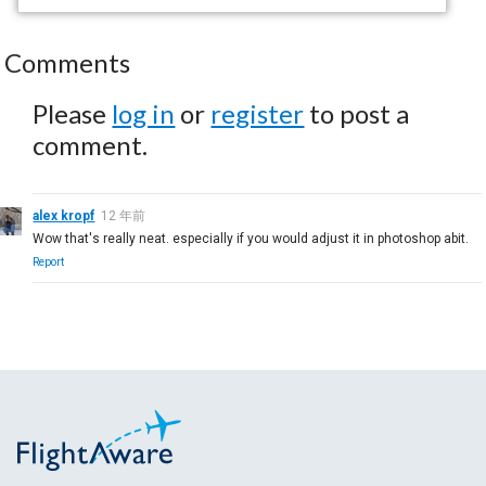
Comments
Please
log in
or
register
to post a
comment.
alex kropf
12 年前
Wow that's really neat. especially if you would adjust it in photoshop abit.
Report