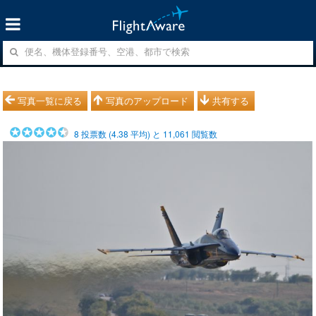
写真一覧に戻る
写真のアップロード
共有する
8
投票数 (
4.38
平均) と
11,061
閲覧数