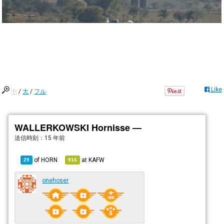
Like
中
/
大
/
フル
WALLERKOWSKI Hornisse —
送信時刻：
15 年前
of
HORN
at
KAFW
29
916
onehoser