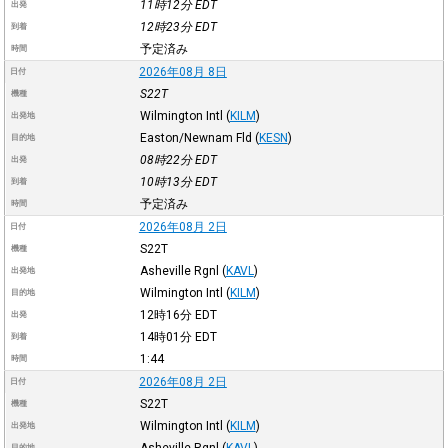
11時12分
EDT
出発
12時23分
EDT
到着
予定済み
時間
2026年08月 8日
日付
S22T
機種
Wilmington Intl
(
KILM
)
出発地
Easton/Newnam Fld
(
KESN
)
目的地
08時22分
EDT
出発
10時13分
EDT
到着
予定済み
時間
2026年08月 2日
日付
S22T
機種
Asheville Rgnl
(
KAVL
)
出発地
Wilmington Intl
(
KILM
)
目的地
12時16分
EDT
出発
14時01分
EDT
到着
1:44
時間
2026年08月 2日
日付
S22T
機種
Wilmington Intl
(
KILM
)
出発地
Asheville Rgnl
(
KAVL
)
目的地