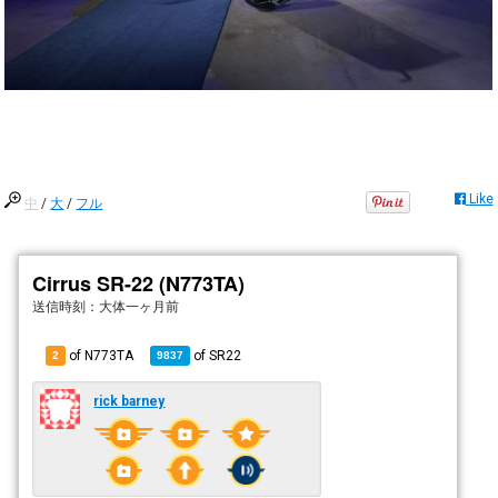
Like
中
/
大
/
フル
Cirrus SR-22 (N773TA)
送信時刻：
大体一ヶ月前
of N773TA
of
SR22
2
9837
rick barney