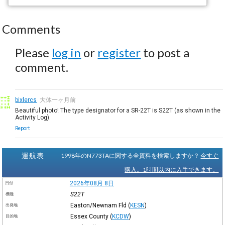
Comments
Please
log in
or
register
to post a
comment.
bixlercs
大体一ヶ月前
Beautiful photo! The type designator for a SR-22T is S22T (as shown in the
Activity Log).
Report
運航表
1998年のN773TAに関する全資料を検索しますか？
今すぐ
購入。1時間以内に入手できます。
2026年08月 8日
日付
S22T
機種
Easton/Newnam Fld
(
KESN
)
出発地
Essex County
(
KCDW
)
目的地