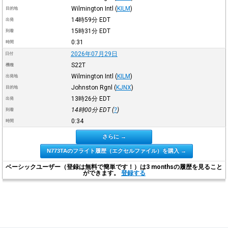
Wilmington Intl
(
KILM
)
目的地
14時59分
EDT
出発
15時31分
EDT
到着
0:31
時間
2026年07月29日
日付
S22T
機種
Wilmington Intl
(
KILM
)
出発地
Johnston Rgnl
(
KJNX
)
目的地
13時26分
EDT
出発
14時00分
EDT
(
?
)
到着
0:34
時間
さらに →
N773TAのフライト履歴（エクセルファイル）を購入 →
ベーシックユーザー（登録は無料で簡単です！）は3 monthsの履歴を見ること
ができます。
登録する