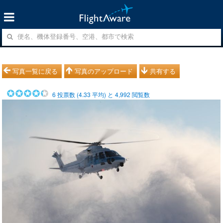
写真一覧に戻る
写真のアップロード
共有する
6
投票数 (
4.33
平均) と
4,992
閲覧数