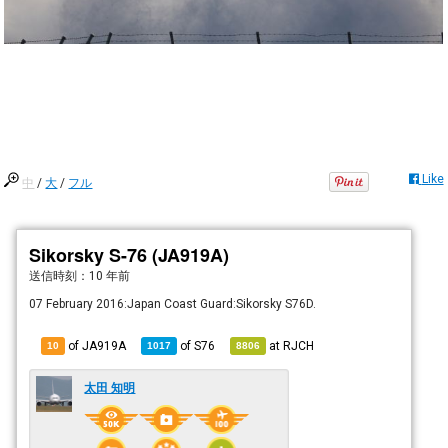
Like
中
/
大
/
フル
Sikorsky S-76 (JA919A)
送信時刻：
10 年前
07 February 2016:Japan Coast Guard:Sikorsky S76D.
of JA919A
of
S76
at
RJCH
10
1017
8806
太田 知明