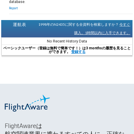
database.
Report
運航表
1998年のN2435に関する全資料を検索しますか？
今すぐ
購入。1時間以内に入手できます。
No Recent History Data
ベーシックユーザー（登録は無料で簡単です！）は3 monthsの履歴を見ること
ができます。
登録する
FlightAwareは
航空関連業界に携わるすべての人に、正確な