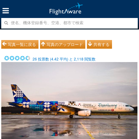
写真一覧に戻る
写真のアップロード
共有する
26
投票数 (
4.42
平均) と
2,118
閲覧数