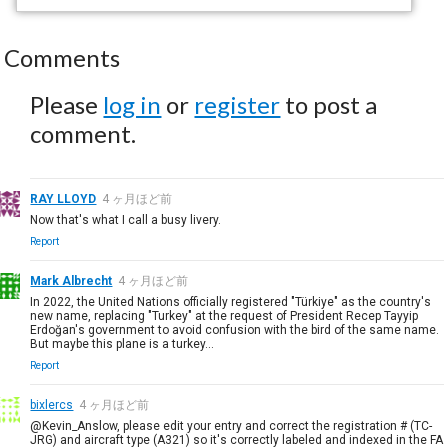
Comments
Please
log in
or
register
to post a
comment.
RAY LLOYD
4 ヶ月ほど前
Now that's what I call a busy livery.
Report
Mark Albrecht
4 ヶ月ほど前
In 2022, the United Nations officially registered "Türkiye" as the country's
new name, replacing "Turkey" at the request of President Recep Tayyip
Erdoğan's government to avoid confusion with the bird of the same name.
But maybe this plane is a turkey...
Report
bixlercs
4 ヶ月ほど前
@Kevin_Anslow, please edit your entry and correct the registration # (TC-
JRG) and aircraft type (A321) so it's correctly labeled and indexed in the FA