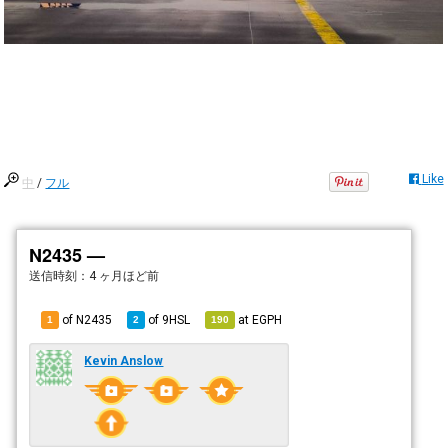
Like
中
/
フル
N2435 —
送信時刻：
4 ヶ月ほど前
of N2435
of
9HSL
at
EGPH
1
2
190
Kevin Anslow