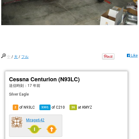
Like
中
/
大
/
フル
Cessna Centurion (N93LC)
送信時刻：
17 年前
Silver Eagle
of N93LC
of
C210
at
KMYZ
2
3301
36
Mirage642