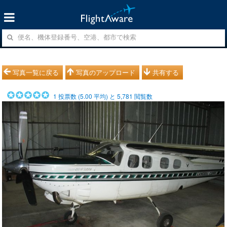
写真一覧に戻る
写真のアップロード
共有する
1
投票数 (
5.00
平均) と
5,781
閲覧数