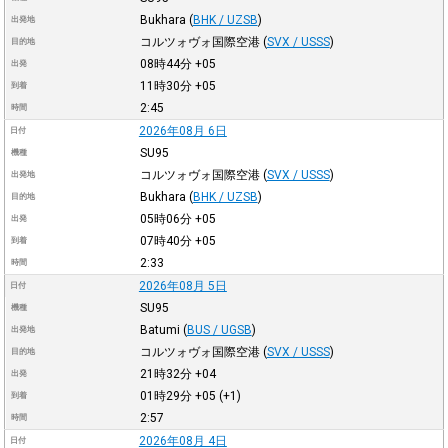
Bukhara
(
BHK / UZSB
)
出発地
コルツォヴォ国際空港
(
SVX / USSS
)
目的地
08時44分
+05
出発
11時30分
+05
到着
2:45
時間
2026年08月 6日
日付
SU95
機種
コルツォヴォ国際空港
(
SVX / USSS
)
出発地
Bukhara
(
BHK / UZSB
)
目的地
05時06分
+05
出発
07時40分
+05
到着
2:33
時間
2026年08月 5日
日付
SU95
機種
Batumi
(
BUS / UGSB
)
出発地
コルツォヴォ国際空港
(
SVX / USSS
)
目的地
21時32分
+04
出発
01時29分
+05
(+1)
到着
2:57
時間
2026年08月 4日
日付