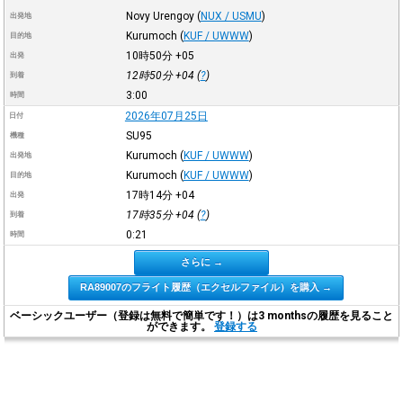
Novy Urengoy
(
NUX / USMU
)
出発地
Kurumoch
(
KUF / UWWW
)
目的地
10時50分
+05
出発
12時50分
+04
(
?
)
到着
3:00
時間
2026年07月25日
日付
SU95
機種
Kurumoch
(
KUF / UWWW
)
出発地
Kurumoch
(
KUF / UWWW
)
目的地
17時14分
+04
出発
17時35分
+04
(
?
)
到着
0:21
時間
さらに →
RA89007のフライト履歴（エクセルファイル）を購入 →
ベーシックユーザー（登録は無料で簡単です！）は3 monthsの履歴を見ること
ができます。
登録する