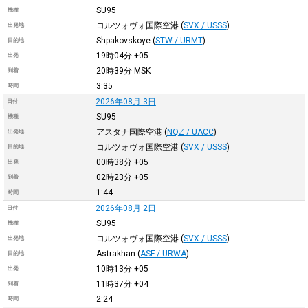
SU95
機種
コルツォヴォ国際空港
(
SVX / USSS
)
出発地
Shpakovskoye
(
STW / URMT
)
目的地
19時04分
+05
出発
20時39分
MSK
到着
3:35
時間
2026年08月 3日
日付
SU95
機種
アスタナ国際空港
(
NQZ / UACC
)
出発地
コルツォヴォ国際空港
(
SVX / USSS
)
目的地
00時38分
+05
出発
02時23分
+05
到着
1:44
時間
2026年08月 2日
日付
SU95
機種
コルツォヴォ国際空港
(
SVX / USSS
)
出発地
Astrakhan
(
ASF / URWA
)
目的地
10時13分
+05
出発
11時37分
+04
到着
2:24
時間