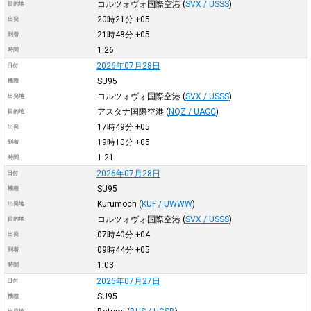
コルツォヴォ国際空港
(
SVX / USSS
)
目的地
20時21分
+05
出発
21時48分
+05
到着
1:26
時間
2026年07月28日
日付
SU95
機種
コルツォヴォ国際空港
(
SVX / USSS
)
出発地
アスタナ国際空港
(
NQZ / UACC
)
目的地
17時49分
+05
出発
19時10分
+05
到着
1:21
時間
2026年07月28日
日付
SU95
機種
Kurumoch
(
KUF / UWWW
)
出発地
コルツォヴォ国際空港
(
SVX / USSS
)
目的地
07時40分
+04
出発
09時44分
+05
到着
1:03
時間
2026年07月27日
日付
SU95
機種