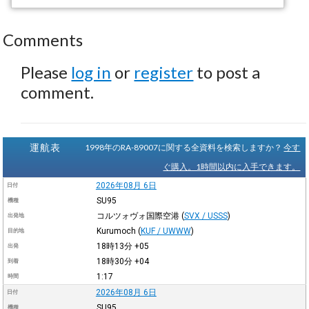
Comments
Please
log in
or
register
to post a
comment.
運航表
1998年のRA-89007に関する全資料を検索しますか？
今す
ぐ購入。1時間以内に入手できます。
2026年08月 6日
日付
SU95
機種
コルツォヴォ国際空港
(
SVX / USSS
)
出発地
Kurumoch
(
KUF / UWWW
)
目的地
18時13分
+05
出発
18時30分
+04
到着
1:17
時間
2026年08月 6日
日付
SU95
機種