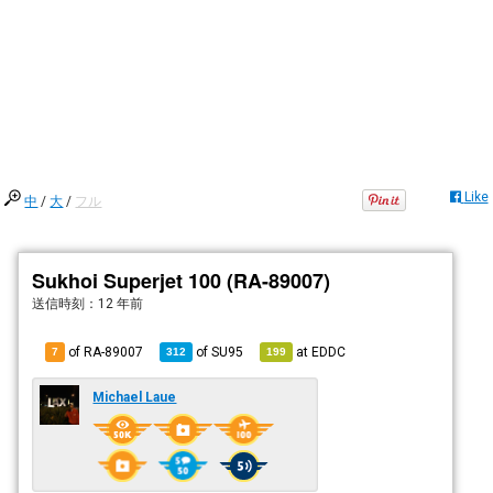
Like
中
/
大
/
フル
Sukhoi Superjet 100 (RA-89007)
送信時刻：
12 年前
of RA-89007
of
SU95
at
EDDC
7
312
199
Michael Laue