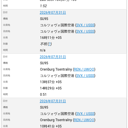
1:52
時間
2026年07月31日
日付
SU95
機種
コルツォヴォ国際空港
(
SVX / USSS
)
出発地
コルツォヴォ国際空港
(
SVX / USSS
)
目的地
16時11分
+05
出発
不明 (
?
)
到着
n/a
時間
2026年07月31日
日付
SU95
機種
Orenburg Tsentralny
(
REN / UWOO
)
出発地
コルツォヴォ国際空港
(
SVX / USSS
)
目的地
13時37分
+05
出発
14時29分
+05
到着
0:51
時間
2026年07月31日
日付
SU95
機種
コルツォヴォ国際空港
(
SVX / USSS
)
出発地
Orenburg Tsentralny
(
REN / UWOO
)
目的地
10時41分
+05
出発