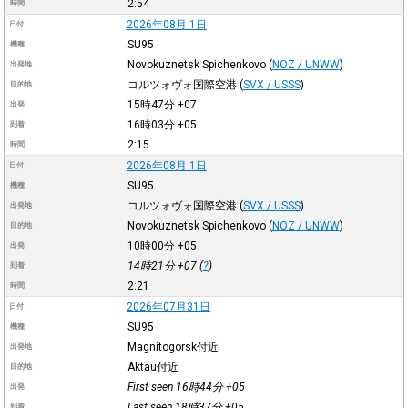
2:54
時間
2026年08月 1日
日付
SU95
機種
Novokuznetsk Spichenkovo
(
NOZ / UNWW
)
出発地
コルツォヴォ国際空港
(
SVX / USSS
)
目的地
15時47分
+07
出発
16時03分
+05
到着
2:15
時間
2026年08月 1日
日付
SU95
機種
コルツォヴォ国際空港
(
SVX / USSS
)
出発地
Novokuznetsk Spichenkovo
(
NOZ / UNWW
)
目的地
10時00分
+05
出発
14時21分
+07
(
?
)
到着
2:21
時間
2026年07月31日
日付
SU95
機種
Magnitogorsk付近
出発地
Aktau付近
目的地
First seen 16時44分
+05
出発
Last seen 18時37分
+05
到着