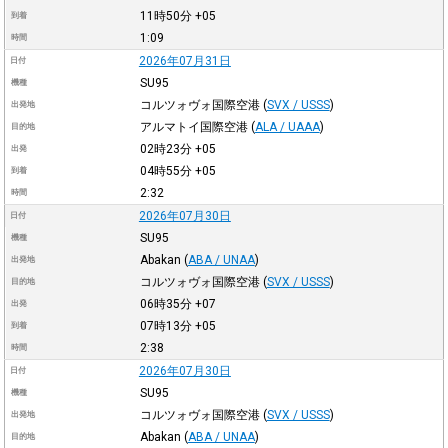
11時50分
+05
到着
1:09
時間
2026年07月31日
日付
SU95
機種
コルツォヴォ国際空港
(
SVX / USSS
)
出発地
アルマトイ国際空港
(
ALA / UAAA
)
目的地
02時23分
+05
出発
04時55分
+05
到着
2:32
時間
2026年07月30日
日付
SU95
機種
Abakan
(
ABA / UNAA
)
出発地
コルツォヴォ国際空港
(
SVX / USSS
)
目的地
06時35分
+07
出発
07時13分
+05
到着
2:38
時間
2026年07月30日
日付
SU95
機種
コルツォヴォ国際空港
(
SVX / USSS
)
出発地
Abakan
(
ABA / UNAA
)
目的地