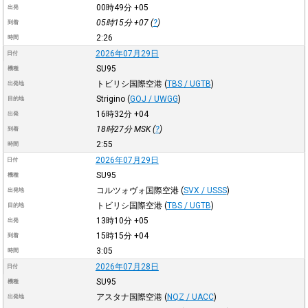
00時49分
+05
出発
05時15分
+07
(
?
)
到着
2:26
時間
2026年07月29日
日付
SU95
機種
トビリシ国際空港
(
TBS / UGTB
)
出発地
Strigino
(
GOJ / UWGG
)
目的地
16時32分
+04
出発
18時27分
MSK
(
?
)
到着
2:55
時間
2026年07月29日
日付
SU95
機種
コルツォヴォ国際空港
(
SVX / USSS
)
出発地
トビリシ国際空港
(
TBS / UGTB
)
目的地
13時10分
+05
出発
15時15分
+04
到着
3:05
時間
2026年07月28日
日付
SU95
機種
アスタナ国際空港
(
NQZ / UACC
)
出発地