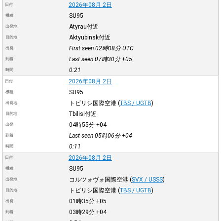
2026年08月 2日
日付
SU95
機種
Atyrau付近
出発地
Aktyubinsk付近
目的地
First seen 02時08分
UTC
出発
Last seen 07時30分
+05
到着
0:21
時間
2026年08月 2日
日付
SU95
機種
トビリシ国際空港
(
TBS / UGTB
)
出発地
Tbilisi付近
目的地
04時55分
+04
出発
Last seen 05時06分
+04
到着
0:11
時間
2026年08月 2日
日付
SU95
機種
コルツォヴォ国際空港
(
SVX / USSS
)
出発地
トビリシ国際空港
(
TBS / UGTB
)
目的地
01時35分
+05
出発
03時29分
+04
到着