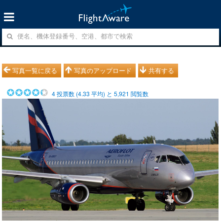
写真一覧に戻る
写真のアップロード
共有する
4
投票数 (
4.33
平均) と
5,921
閲覧数