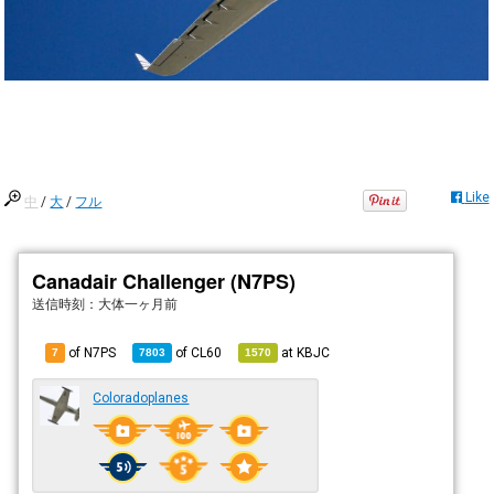
Like
中
/
大
/
フル
Canadair Challenger (N7PS)
送信時刻：
大体一ヶ月前
of N7PS
of
CL60
at
KBJC
7
7803
1570
Coloradoplanes