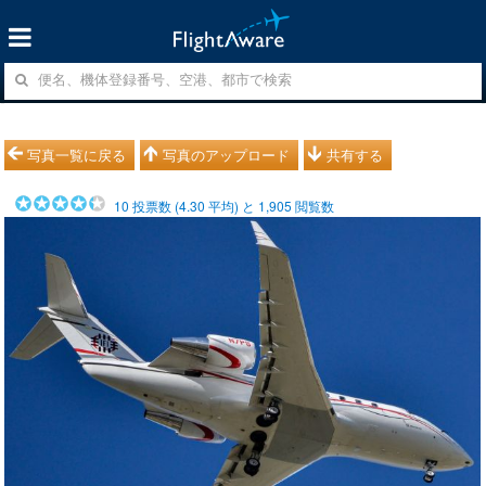
写真一覧に戻る
写真のアップロード
共有する
10
投票数 (
4.30
平均) と
1,905
閲覧数