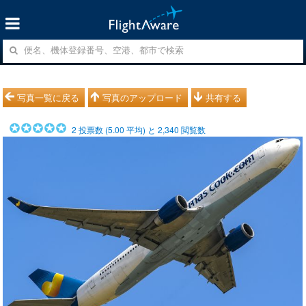
写真一覧に戻る
写真のアップロード
共有する
2
投票数 (
5.00
平均) と
2,340
閲覧数