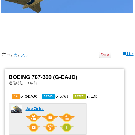
Like
中
/
大
/
フル
BOEING 767-300 (G-DAJC)
送信時刻：
9 年前
of G-DAJC
of
B763
at
EDDF
16
33545
18727
Uwe Zinke