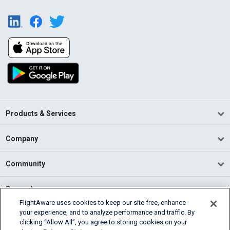
Products & Services
Company
Community
Support
FlightAware uses cookies to keep our site free, enhance
your experience, and to analyze performance and traffic. By
English (USA)
clicking “Allow All”, you agree to storing cookies on your
2026 FlightAware