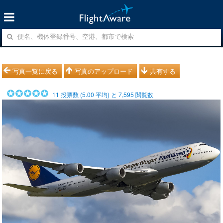
写真一覧に戻る
写真のアップロード
共有する
11
投票数 (
5.00
平均) と
7,595
閲覧数