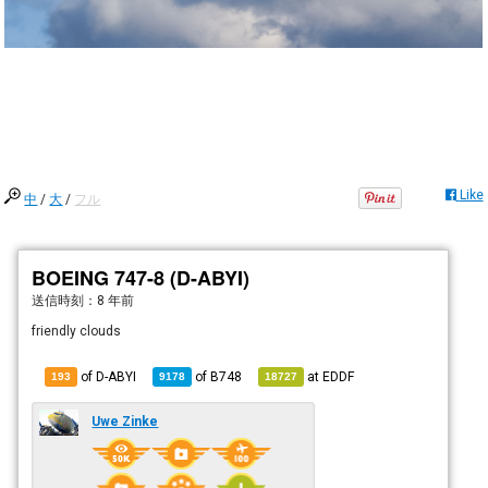
Like
中
/
大
/
フル
BOEING 747-8 (D-ABYI)
送信時刻：
8 年前
friendly clouds
of D-ABYI
of
B748
at
EDDF
193
9178
18727
Uwe Zinke