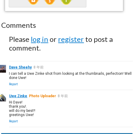
Comments
Please
log in
or
register
to post a
comment.
Dave Sheehy
8 年前
I can tell a Uwe Zinke shot from looking at the thumbnails, perfection! Well
done Uwe!
Report
Uwe Zinke
Photo Uploader
8 年前
Hi Dave!
thank you!.
will do my best!!
greetings Uwe!
Report