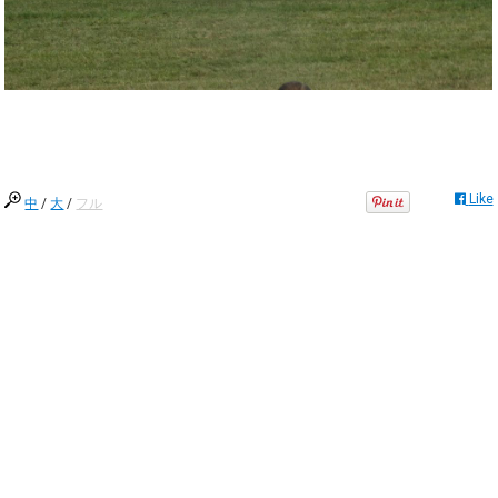
Like
中
/
大
/
フル