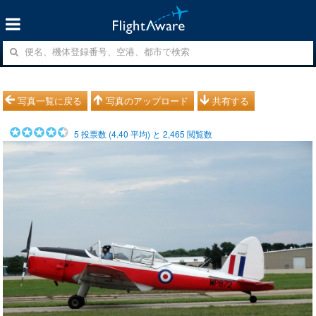
写真一覧に戻る
写真のアップロード
共有する
5
投票数 (
4.40
平均) と
2,465
閲覧数