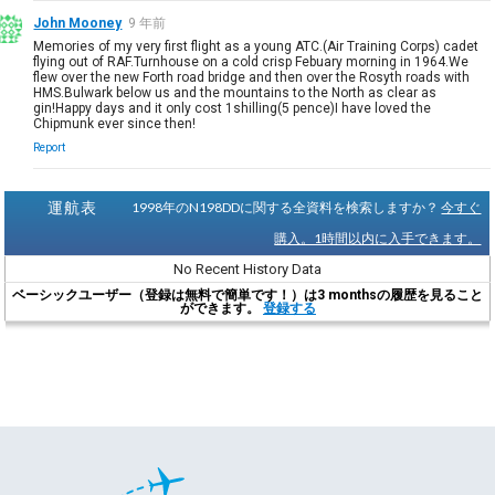
John Mooney
9 年前
Memories of my very first flight as a young ATC.(Air Training Corps) cadet
flying out of RAF.Turnhouse on a cold crisp Febuary morning in 1964.We
flew over the new Forth road bridge and then over the Rosyth roads with
HMS.Bulwark below us and the mountains to the North as clear as
gin!Happy days and it only cost 1shilling(5 pence)I have loved the
Chipmunk ever since then!
Report
運航表
1998年のN198DDに関する全資料を検索しますか？
今すぐ
購入。1時間以内に入手できます。
No Recent History Data
ベーシックユーザー（登録は無料で簡単です！）は3 monthsの履歴を見ること
ができます。
登録する