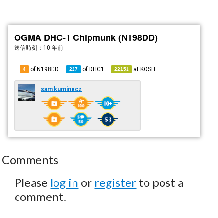
OGMA DHC-1 Chipmunk (N198DD)
送信時刻：
10 年前
of N198DD
of
DHC1
at
KOSH
4
227
22151
sam kuminecz
Comments
Please
log in
or
register
to post a
comment.