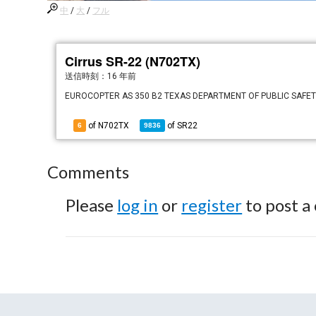
中
/
大
/
フル
Cirrus SR-22 (N702TX)
送信時刻：
16 年前
EUROCOPTER AS 350 B2 TEXAS DEPARTMENT OF PUBLIC SAFE
of N702TX
of
SR22
6
9836
Comments
Please
log in
or
register
to post a