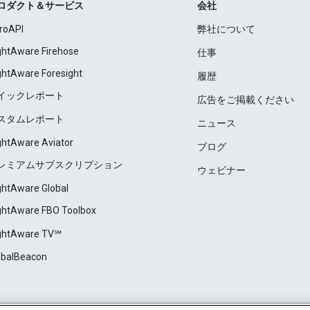
ロダクト＆サービス
会社
roAPI
弊社について
ightAware Firehose
仕事
ightAware Foresight
履歴
イックレポート
広告をご掲載ください
スタムレポート
ニュース
ightAware Aviator
ブログ
レミアムサブスクリプション
ウェビナー
ightAware Global
ightAware FBO Toolbox
ightAware TV℠
obalBeacon