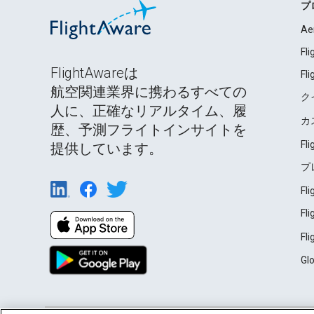
プ
Ae
Fl
FlightAwareは
Fl
航空関連業界に携わるすべての
ク
人に、正確なリアルタイム、履
カ
歴、予測フライトインサイトを
Fl
提供しています。
プ
Fl
Fl
Fl
Gl