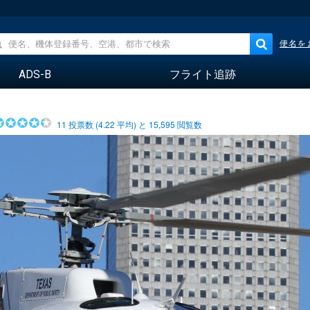
便名を
ADS-B
フライト追跡
11
投票数 (
4.22
平均) と
15,595
閲覧数