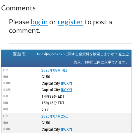
Comments
Please
log in
or
register
to post a
comment.
運航表
1998年のN6712Sに関する全資料を検索しますか？
今すぐ
購入。1時間以内に入手できます。
2026年08月 4日
日付
C150
機種
Capital City
(
KCXY
)
出発地
Capital City
(
KCXY
)
目的地
14時38分
EDT
出発
15時15分
EDT
到着
0:37
時間
2026年07月25日
日付
C150
機種
Capital City
(
KCXY
)
出発地