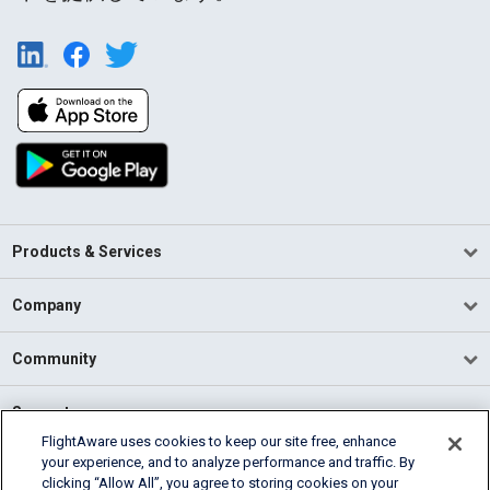
Products & Services
Company
Community
Support
FlightAware uses cookies to keep our site free, enhance
your experience, and to analyze performance and traffic. By
English (USA)
clicking “Allow All”, you agree to storing cookies on your
2026 FlightAware