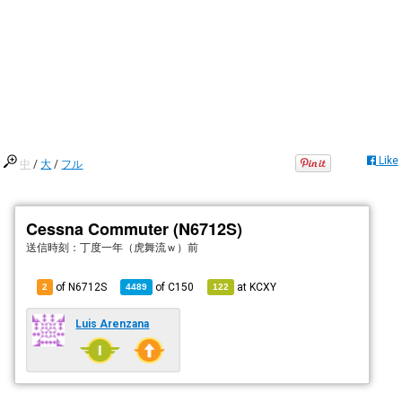
Like
中
/
大
/
フル
Cessna Commuter (N6712S)
送信時刻：
丁度一年（虎舞流ｗ）前
of N6712S
of
C150
at
KCXY
2
4489
122
Luis Arenzana