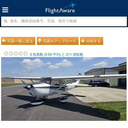
写真一覧に戻る
写真のアップロード
共有する
0
投票数 (
0.00
平均) と
211
閲覧数