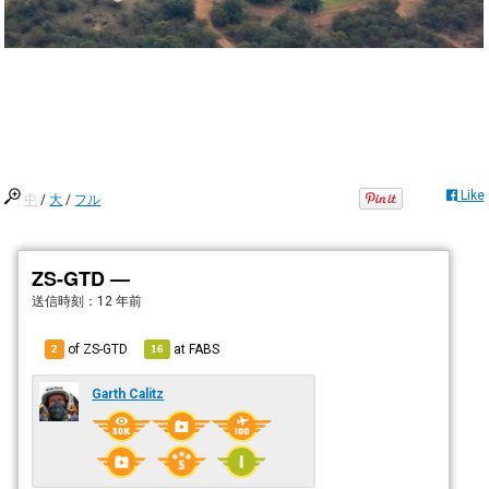
Like
中
/
大
/
フル
ZS-GTD —
送信時刻：
12 年前
of ZS-GTD
at
FABS
2
16
Garth Calitz