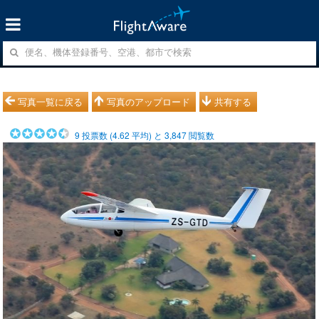
写真一覧に戻る
写真のアップロード
共有する
9
投票数 (
4.62
平均) と
3,847
閲覧数