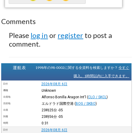
Comments
Please
log in
or
register
to post a
comment.
運航表
1998年の98-0002に関する全資料を検索しますか？
今すぐ
購入。1時間以内に入手できます。
2026年08月 6日
日付
Unknown
機種
Alfonso Bonilla Aragon Int'l
(
CLO / SKCL
)
出発地
エルドラド国際空港
(
BOG / SKBO
)
目的地
23時25分
-05
出発
23時56分
-05
到着
0:31
時間
2026年08月 6日
日付