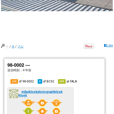
Like
中
/
大
/
フル
98-0002 —
送信時刻：
4 年前
of 98-0002
of
BC32
at
FALA
129
8
659
milankloekphotographkloek
Kloek