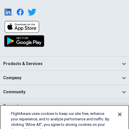
Products & Services
Company
Community
Support
FlightAware uses cookies to keep our site free, enhance
your experience, and to analyze performance and traffic. By
English (USA)
clicking “Allow All”, you agree to storing cookies on your
2026 FlightAware