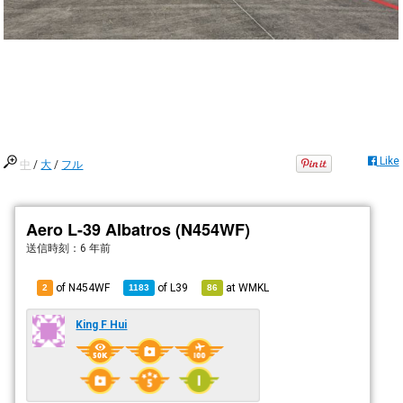
Like
中
/
大
/
フル
Aero L-39 Albatros (N454WF)
送信時刻：
6 年前
of N454WF
of
L39
at
WMKL
2
1183
86
King F Hui