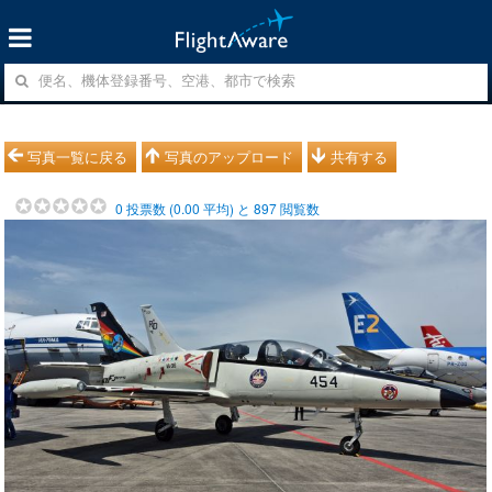
写真一覧に戻る
写真のアップロード
共有する
0
投票数 (
0.00
平均) と
897
閲覧数