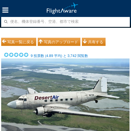
写真一覧に戻る
写真のアップロード
共有する
9
投票数 (
4.89
平均) と
3,742
閲覧数