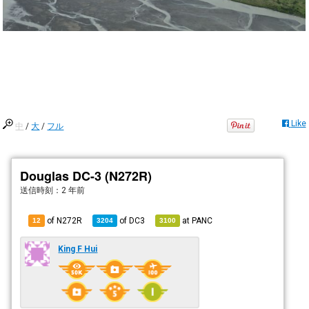
Like
中
/
大
/
フル
Douglas DC-3 (N272R)
送信時刻：
2 年前
of N272R
of
DC3
at
PANC
12
3204
3100
King F Hui