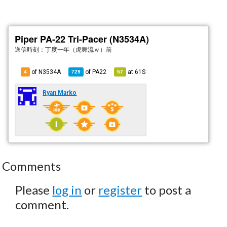
Piper PA-22 Tri-Pacer (N3534A)
送信時刻：
丁度一年（虎舞流ｗ）前
of N3534A
of
PA22
at
61S
4
729
57
Ryan Marko
Comments
Please
log in
or
register
to post a
comment.