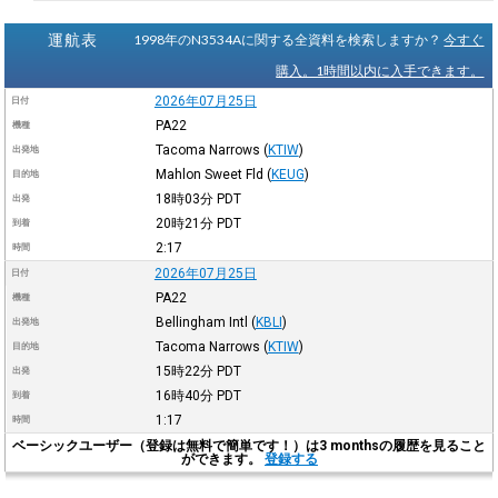
運航表
1998年のN3534Aに関する全資料を検索しますか？
今すぐ
購入。1時間以内に入手できます。
2026年07月25日
日付
PA22
機種
Tacoma Narrows
(
KTIW
)
出発地
Mahlon Sweet Fld
(
KEUG
)
目的地
18時03分
PDT
出発
20時21分
PDT
到着
2:17
時間
2026年07月25日
日付
PA22
機種
Bellingham Intl
(
KBLI
)
出発地
Tacoma Narrows
(
KTIW
)
目的地
15時22分
PDT
出発
16時40分
PDT
到着
1:17
時間
ベーシックユーザー（登録は無料で簡単です！）は3 monthsの履歴を見ること
ができます。
登録する