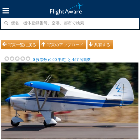
写真一覧に戻る
写真のアップロード
共有する
0
投票数 (
0.00
平均) と
457
閲覧数