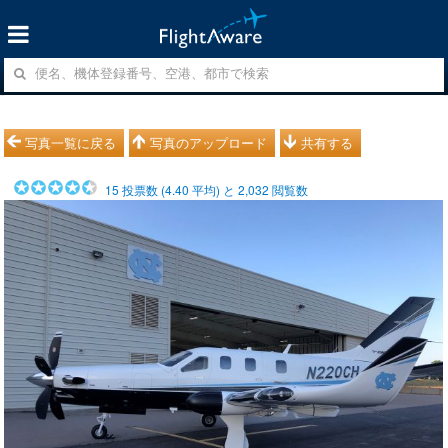
写真一覧に戻る
写真のアップロード
共有する
15
投票数 (
4.40
平均) と
2,032
閲覧数