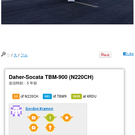
Like
中
/
大
/
フル
Daher-Socata TBM-900 (N220CH)
送信時刻：
5 年前
of N220CH
of
TBM9
at
KRDU
13
681
3639
Gordon Kramon