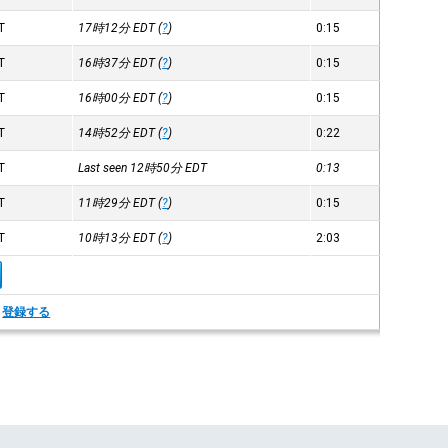
T
17時12分
EDT
(
?
)
0:15
T
16時37分
EDT
(
?
)
0:15
T
16時00分
EDT
(
?
)
0:15
T
14時52分
EDT
(
?
)
0:22
T
Last seen 12時50分
EDT
0:13
T
11時29分
EDT
(
?
)
0:15
T
10時13分
EDT
(
?
)
2:03
。
登録する