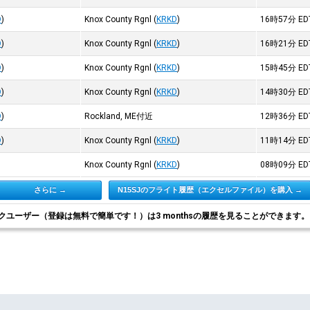
D
)
Knox County Rgnl
(
KRKD
)
16時57分
ED
D
)
Knox County Rgnl
(
KRKD
)
16時21分
ED
D
)
Knox County Rgnl
(
KRKD
)
15時45分
ED
D
)
Knox County Rgnl
(
KRKD
)
14時30分
ED
D
)
Rockland, ME付近
12時36分
ED
D
)
Knox County Rgnl
(
KRKD
)
11時14分
ED
Knox County Rgnl
(
KRKD
)
08時09分
ED
さらに →
N15SJのフライト履歴（エクセルファイル）を購入 →
クユーザー（登録は無料で簡単です！）は3 monthsの履歴を見ることができます