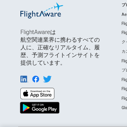
プ
Ae
Fl
FlightAwareは
Fl
航空関連業界に携わるすべての
ク
人に、正確なリアルタイム、履
カ
歴、予測フライトインサイトを
Fl
提供しています。
プ
Fl
Fl
Fl
Gl