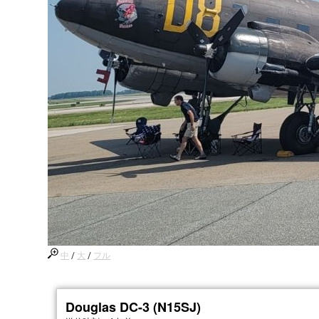
中
/
大
/
フル
Douglas DC-3 (N15SJ)