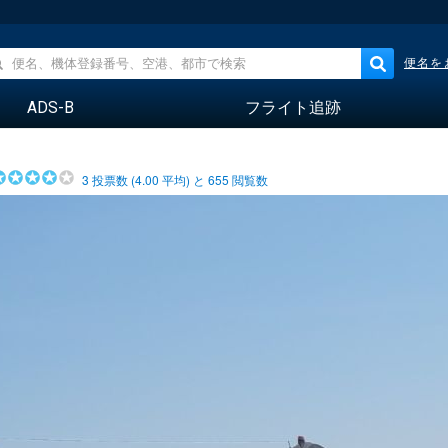
便名を
ADS-B
フライト追跡
3
投票数 (
4.00
平均) と
655
閲覧数