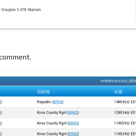
- Douglas C-47B Skytrain
 comment.
1998年のN15SJ
目的地
出発
D
)
Republic
(
KFRG
)
14時36分
ED
D
)
Knox County Rgnl
(
KRKD
)
12時34分
ED
D
)
Knox County Rgnl
(
KRKD
)
11時59分
ED
D
)
Knox County Rgnl
(
KRKD
)
11時24分
ED