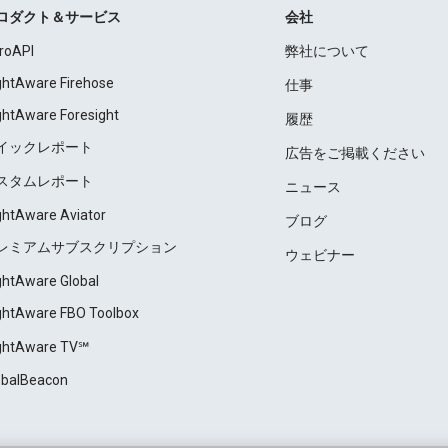
ロダクト＆サービス
会社
roAPI
弊社について
ightAware Firehose
仕事
ightAware Foresight
履歴
イックレポート
広告をご掲載ください
スタムレポート
ニュース
ightAware Aviator
ブログ
レミアムサブスクリプション
ウェビナー
ightAware Global
ightAware FBO Toolbox
ightAware TV℠
obalBeacon