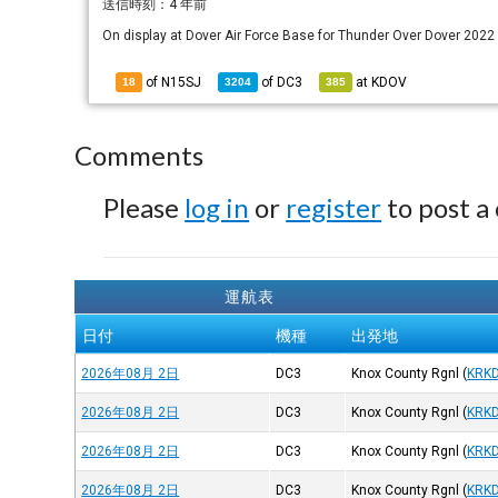
送信時刻：
4 年前
On display at Dover Air Force Base for Thunder Over Dover 2022 
of N15SJ
of
DC3
at
KDOV
18
3204
385
Comments
Please
log in
or
register
to post a
運航表
日付
機種
出発地
2026年08月 2日
DC3
Knox County Rgnl
(
KRK
2026年08月 2日
DC3
Knox County Rgnl
(
KRK
2026年08月 2日
DC3
Knox County Rgnl
(
KRK
2026年08月 2日
DC3
Knox County Rgnl
(
KRK