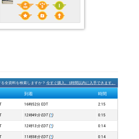
に関する全資料を検索しますか？
今すぐ購入。1時間以内に入手できます。
到着
時間
T
16時52分
EDT
2:15
T
12時49分
EDT
(
?
)
0:15
T
12時13分
EDT
(
?
)
0:14
T
11時38分
EDT
(
?
)
0:14