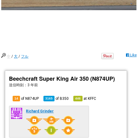
Like
中
/
大
/
フル
Beechcraft Super King Air 350 (N874UP)
送信時刻：
3 年前
of N874UP
of
B350
at
KFFC
14
3165
446
Richard Grinder