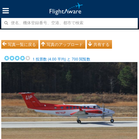
写真一覧に戻る
写真のアップロード
共有する
1
投票数 (
4.00
平均) と
700
閲覧数