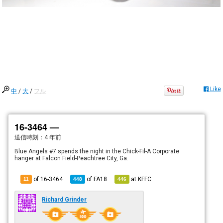
Like
中
/
大
/
フル
16-3464 —
送信時刻：
4 年前
Blue Angels #7 spends the night in the Chick-Fil-A Corporate
hanger at Falcon Field-Peachtree City, Ga.
of 16-3464
of
FA18
at
KFFC
11
448
446
Richard Grinder