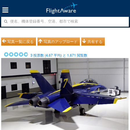
写真一覧に戻る
写真のアップロード
共有する
3
投票数 (
4.67
平均) と
1,671
閲覧数