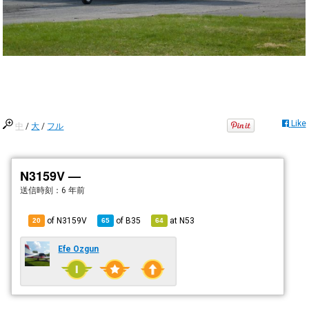
Like
中
/
大
/
フル
N3159V —
送信時刻：
6 年前
of N3159V
of
B35
at
N53
20
65
64
Efe Ozgun