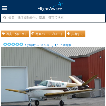
写真一覧に戻る
写真のアップロード
共有する
1
投票数 (
5.00
平均) と
1,167
閲覧数