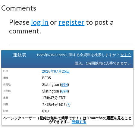
Comments
Please
log in
or
register
to post a
comment.
運航表
1998年のN3159Vに関する全資料を検索しますか？
今すぐ
購入。1時間以内に入手できます。
2026年07月25日
日付
BE35
機種
Slatington
(
69N
)
出発地
Slatington
(
69N
)
目的地
17時47分
EDT
出発
17時54分
EDT
(
?
)
到着
0:07
時間
ベーシックユーザー（登録は無料で簡単です！）は3 monthsの履歴を見ること
ができます。
登録する