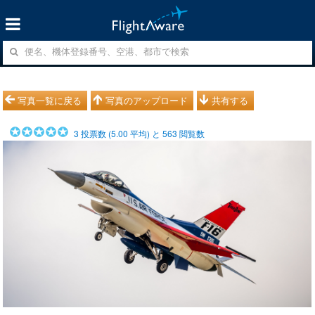
写真一覧に戻る
写真のアップロード
共有する
3
投票数 (
5.00
平均) と
563
閲覧数