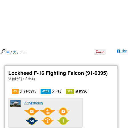
Like
中
/
大
/
フル
Lockheed F-16 Fighting Falcon (91-0395)
送信時刻：
2 年前
of 91-0395
of
F16
at
KSSC
49
4789
126
772Aviation