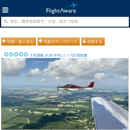
写真一覧に戻る
写真のアップロード
共有する
3
投票数 (
5.00
平均) と
1,733
閲覧数