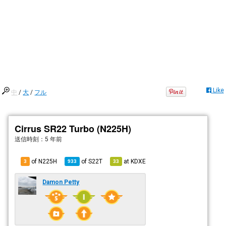
Like
中
/
大
/
フル
Cirrus SR22 Turbo (N225H)
送信時刻：
5 年前
of N225H
of
S22T
at
KDXE
3
933
33
Damon Petty