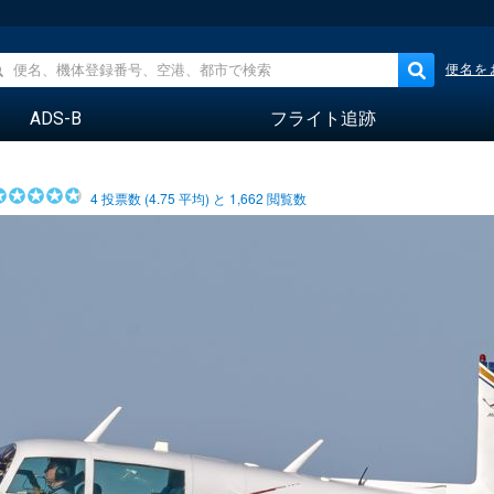
便名を
ADS-B
フライト追跡
4
投票数 (
4.75
平均) と
1,662
閲覧数