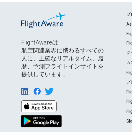
プ
Ae
Fl
FlightAwareは
Fl
航空関連業界に携わるすべての
ク
人に、正確なリアルタイム、履
カ
歴、予測フライトインサイトを
Fl
提供しています。
プ
Fl
Fl
Fl
Gl