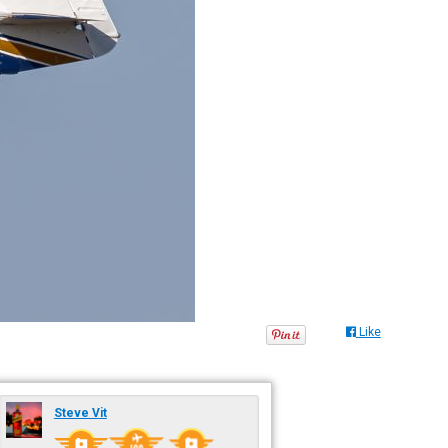
Like
Steve Vit