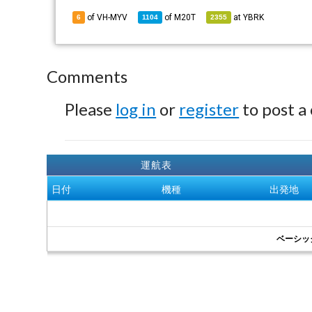
of VH-MYV
of
M20T
at
YBRK
6
1104
2355
Comments
Please
log in
or
register
to post a
運航表
日付
機種
出発地
ベーシッ