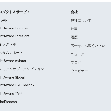
ロダクト＆サービス
会社
roAPI
弊社について
ightAware Firehose
仕事
ightAware Foresight
履歴
イックレポート
広告をご掲載ください
スタムレポート
ニュース
ightAware Aviator
ブログ
レミアムサブスクリプション
ウェビナー
ightAware Global
ightAware FBO Toolbox
ightAware TV℠
obalBeacon