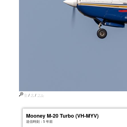
中
/
大
/
フル
Mooney M-20 Turbo (VH-MYV)
送信時刻：
5 年前