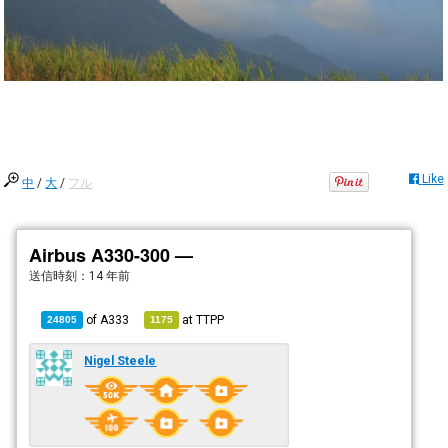
Like
中
/
大
/
フル
Airbus A330-300 —
送信時刻：
14 年前
of
A333
at
TTPP
24805
1175
Nigel Steele