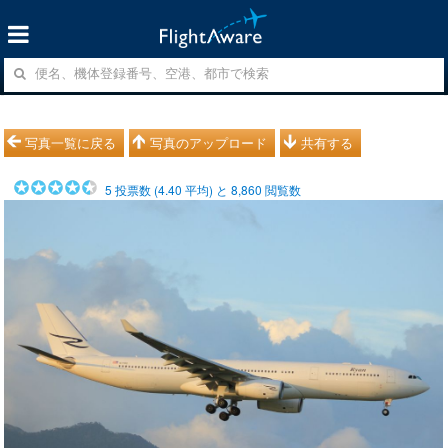
写真一覧に戻る
写真のアップロード
共有する
5
投票数 (
4.40
平均) と
8,860
閲覧数