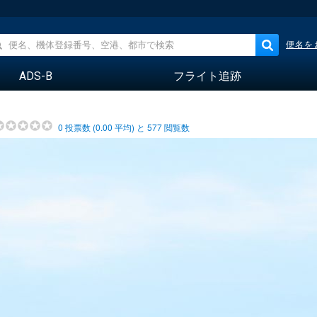
便名を
ADS-B
フライト追跡
0
投票数 (
0.00
平均) と
577
閲覧数