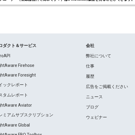
ロダクト＆サービス
会社
roAPI
弊社について
ightAware Firehose
仕事
ightAware Foresight
履歴
イックレポート
広告をご掲載ください
スタムレポート
ニュース
ightAware Aviator
ブログ
レミアムサブスクリプション
ウェビナー
ightAware Global
ightAware FBO Toolbox