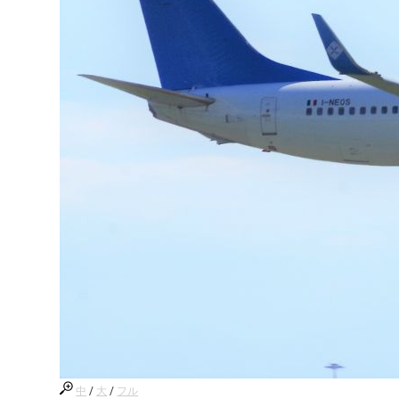
中
/
大
/
フル