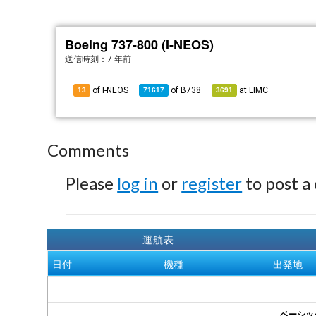
Boeing 737-800 (I-NEOS)
送信時刻：
7 年前
of I-NEOS
of
B738
at
LIMC
13
71617
3691
Comments
Please
log in
or
register
to post a
運航表
日付
機種
出発地
ベーシッ