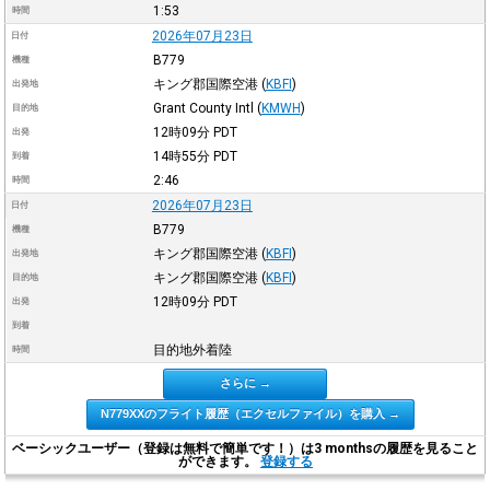
1:53
時間
2026年07月23日
日付
B779
機種
キング郡国際空港
(
KBFI
)
出発地
Grant County Intl
(
KMWH
)
目的地
12時09分
PDT
出発
14時55分
PDT
到着
2:46
時間
2026年07月23日
日付
B779
機種
キング郡国際空港
(
KBFI
)
出発地
キング郡国際空港
(
KBFI
)
目的地
12時09分
PDT
出発
到着
目的地外着陸
時間
さらに →
N779XXのフライト履歴（エクセルファイル）を購入 →
ベーシックユーザー（登録は無料で簡単です！）は3 monthsの履歴を見ること
ができます。
登録する