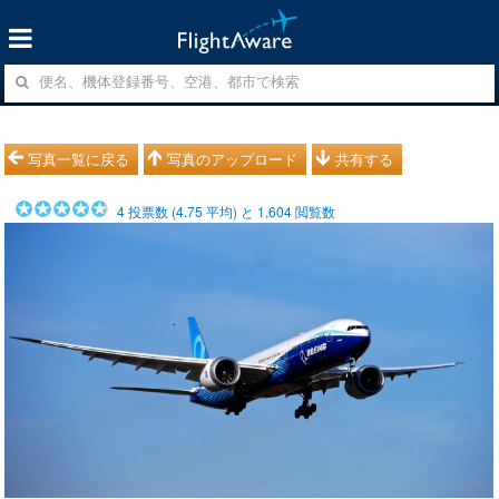
写真一覧に戻る
写真のアップロード
共有する
4
投票数 (
4.75
平均) と
1,604
閲覧数