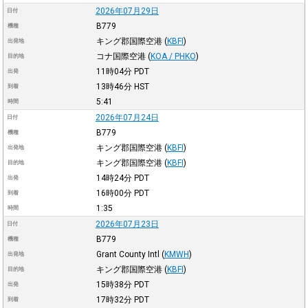
2026年07月29日
日付
B779
機種
キング郡国際空港
(
KBFI
)
出発地
コナ国際空港
(
KOA / PHKO
)
目的地
11時04分
PDT
出発
13時46分
HST
到着
5:41
時間
2026年07月24日
日付
B779
機種
キング郡国際空港
(
KBFI
)
出発地
キング郡国際空港
(
KBFI
)
目的地
14時24分
PDT
出発
16時00分
PDT
到着
1:35
時間
2026年07月23日
日付
B779
機種
Grant County Intl
(
KMWH
)
出発地
キング郡国際空港
(
KBFI
)
目的地
15時38分
PDT
出発
17時32分
PDT
到着