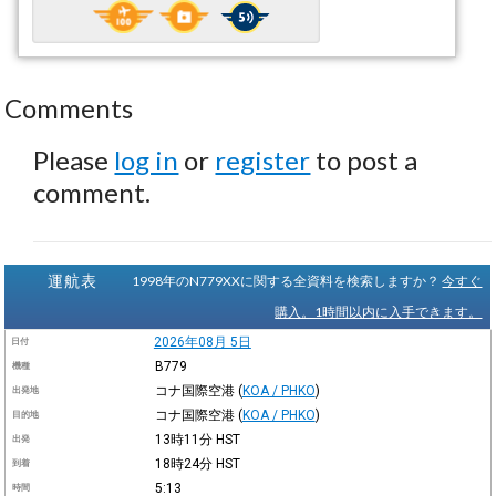
Comments
Please
log in
or
register
to post a
comment.
運航表
1998年のN779XXに関する全資料を検索しますか？
今すぐ
購入。1時間以内に入手できます。
2026年08月 5日
日付
B779
機種
コナ国際空港
(
KOA / PHKO
)
出発地
コナ国際空港
(
KOA / PHKO
)
目的地
13時11分
HST
出発
18時24分
HST
到着
5:13
時間