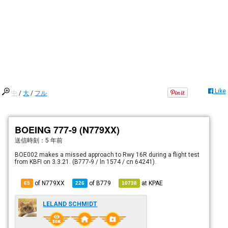
Like
中
/
大
/
フル
BOEING 777-9 (N779XX)
送信時刻：
5 年前
BOE002 makes a missed approach to Rwy 16R during a flight test
from KBFI on 3.3.21. (B777-9 / ln 1574 / cn 64241).
of N779XX
of
B779
at
KPAE
65
226
10738
LELAND SCHMIDT