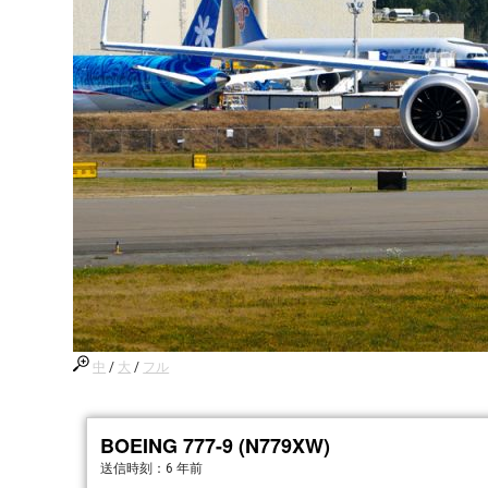
中
/
大
/
フル
BOEING 777-9 (N779XW)
送信時刻：
6 年前