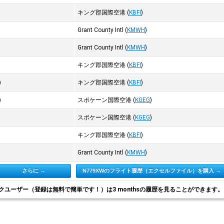
キング郡国際空港
(
KBFI
)
Grant County Intl
(
KMWH
)
Grant County Intl
(
KMWH
)
キング郡国際空港
(
KBFI
)
)
キング郡国際空港
(
KBFI
)
)
スポケーン国際空港
(
KGEG
)
スポケーン国際空港
(
KGEG
)
キング郡国際空港
(
KBFI
)
Grant County Intl
(
KMWH
)
さらに →
N779XWのフライト履歴（エクセルファイル）を購入 →
クユーザー（登録は無料で簡単です！）は3 monthsの履歴を見ることができます