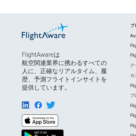
プ
Ae
Fl
FlightAwareは
Fl
航空関連業界に携わるすべての
ク
人に、正確なリアルタイム、履
カ
歴、予測フライトインサイトを
Fl
提供しています。
プ
Fl
Fl
Fl
Gl