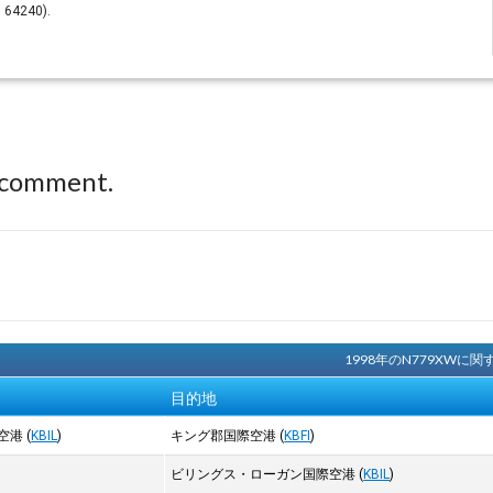
n 64240).
 comment.
1998年のN779XW
目的地
空港
(
KBIL
)
キング郡国際空港
(
KBFI
)
ビリングス・ローガン国際空港
(
KBIL
)