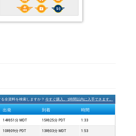
に関する全資料を検索しますか？
今すぐ購入。1時間以内に入手できます。
出発
到着
時間
14時51分
MDT
15時25分
PDT
1:33
10時09分
PDT
13時03分
MDT
1:53