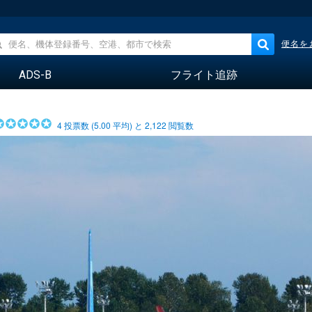
便名を
ADS-B
フライト追跡
4
投票数 (
5.00
平均) と
2,122
閲覧数