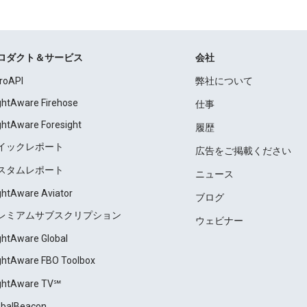
ロダクト＆サービス
会社
roAPI
弊社について
ightAware Firehose
仕事
ightAware Foresight
履歴
イックレポート
広告をご掲載ください
スタムレポート
ニュース
ightAware Aviator
ブログ
レミアムサブスクリプション
ウェビナー
ightAware Global
ightAware FBO Toolbox
ightAware TV℠
obalBeacon