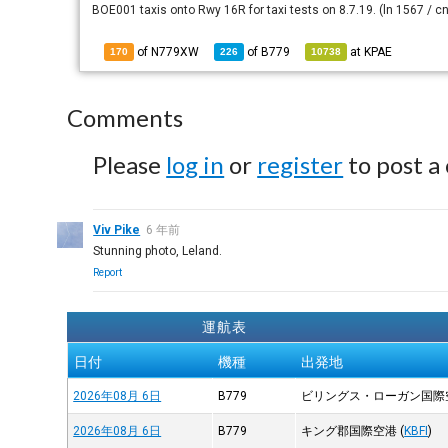
BOE001 taxis onto Rwy 16R for taxi tests on 8.7.19. (ln 1567 / c
of N779XW
of
B779
at
KPAE
170
226
10738
Comments
Please
log in
or
register
to post a
Viv Pike
6 年前
Stunning photo, Leland.
Report
運航表
日付
機種
出発地
2026年08月 6日
B779
ビリングス・ローガン国際
2026年08月 6日
B779
キング郡国際空港
(
KBFI
)