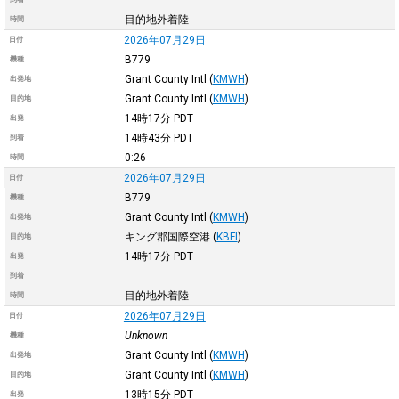
目的地外着陸
時間
2026年07月29日
日付
B779
機種
Grant County Intl
(
KMWH
)
出発地
Grant County Intl
(
KMWH
)
目的地
14時17分
PDT
出発
14時43分
PDT
到着
0:26
時間
2026年07月29日
日付
B779
機種
Grant County Intl
(
KMWH
)
出発地
キング郡国際空港
(
KBFI
)
目的地
14時17分
PDT
出発
到着
目的地外着陸
時間
2026年07月29日
日付
Unknown
機種
Grant County Intl
(
KMWH
)
出発地
Grant County Intl
(
KMWH
)
目的地
13時15分
PDT
出発