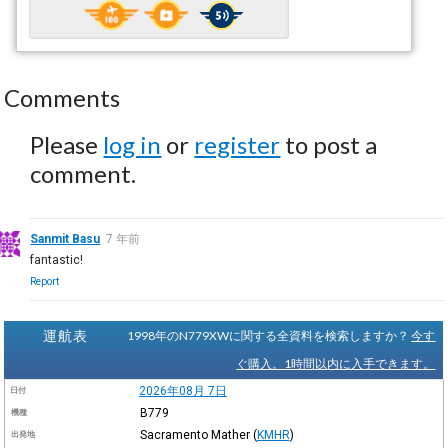
Comments
Please
log in
or
register
to post a
comment.
Sanmit Basu
7 年前
fantastic!
Report
運航表
1998年のN779XWに関する全資料を検索しますか？
今す
ぐ購入。1時間以内に入手できます。
2026年08月 7日
日付
B779
機種
Sacramento Mather
(
KMHR
)
出発地