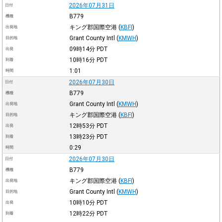
2026年07月31日
日付
B779
機種
キング郡国際空港
(
KBFI
)
出発地
Grant County Intl
(
KMWH
)
目的地
09時14分
PDT
出発
10時16分
PDT
到着
1:01
時間
2026年07月30日
日付
B779
機種
Grant County Intl
(
KMWH
)
出発地
キング郡国際空港
(
KBFI
)
目的地
12時53分
PDT
出発
13時23分
PDT
到着
0:29
時間
2026年07月30日
日付
B779
機種
キング郡国際空港
(
KBFI
)
出発地
Grant County Intl
(
KMWH
)
目的地
10時10分
PDT
出発
12時22分
PDT
到着