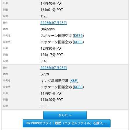
14時40分
PDT
出発
16時01分
PDT
到着
1:20
時間
2026年07月25日
日付
Unknown
機種
スポケーン国際空港
(
KGEG
)
出発地
スポケーン国際空港
(
KGEG
)
目的地
12時30分
PDT
出発
13時17分
PDT
到着
0:46
時間
2026年07月25日
日付
B779
機種
キング郡国際空港
(
KBFI
)
出発地
スポケーン国際空港
(
KGEG
)
目的地
11時01分
PDT
出発
11時40分
PDT
到着
0:38
時間
さらに →
N779XWのフライト履歴（エクセルファイル）を購入 →