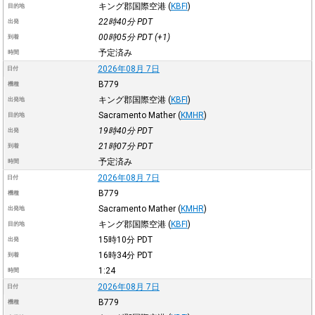
キング郡国際空港
(
KBFI
)
目的地
22時40分
PDT
出発
00時05分
PDT
(+1)
到着
予定済み
時間
2026年08月 7日
日付
B779
機種
キング郡国際空港
(
KBFI
)
出発地
Sacramento Mather
(
KMHR
)
目的地
19時40分
PDT
出発
21時07分
PDT
到着
予定済み
時間
2026年08月 7日
日付
B779
機種
Sacramento Mather
(
KMHR
)
出発地
キング郡国際空港
(
KBFI
)
目的地
15時10分
PDT
出発
16時34分
PDT
到着
1:24
時間
2026年08月 7日
日付
B779
機種