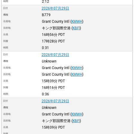
2:12
時間
2026年07月29日
日付
B779
機種
Grant County Intl
(
KMWH
)
出発地
キング郡国際空港
(
KBFI
)
目的地
16時56分
PDT
出発
17時28分
PDT
到着
0:31
時間
2026年07月29日
日付
Unknown
機種
Grant County Intl
(
KMWH
)
出発地
Grant County Intl
(
KMWH
)
目的地
15時39分
PDT
出発
16時16分
PDT
到着
0:36
時間
2026年07月29日
日付
Unknown
機種
Grant County Intl
(
KMWH
)
出発地
キング郡国際空港
(
KBFI
)
目的地
15時39分
PDT
出発
到着