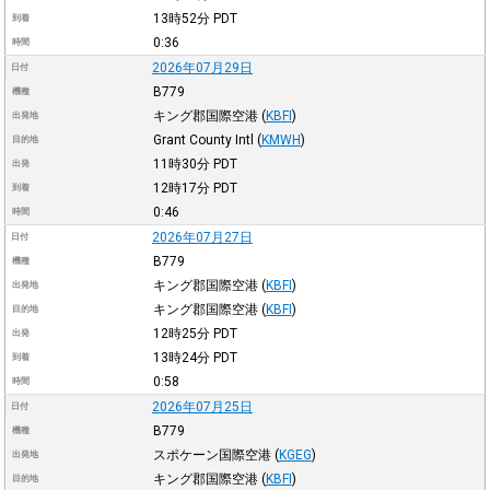
13時52分
PDT
到着
0:36
時間
2026年07月29日
日付
B779
機種
キング郡国際空港
(
KBFI
)
出発地
Grant County Intl
(
KMWH
)
目的地
11時30分
PDT
出発
12時17分
PDT
到着
0:46
時間
2026年07月27日
日付
B779
機種
キング郡国際空港
(
KBFI
)
出発地
キング郡国際空港
(
KBFI
)
目的地
12時25分
PDT
出発
13時24分
PDT
到着
0:58
時間
2026年07月25日
日付
B779
機種
スポケーン国際空港
(
KGEG
)
出発地
キング郡国際空港
(
KBFI
)
目的地