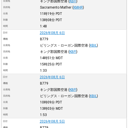
キング郡国際空港
(
KBFI
)
出発地
Sacramento Mather
(
KMHR
)
目的地
11時19分
PDT
出発
13時08分
PDT
到着
1:48
時間
2026年08月 6日
日付
B779
機種
ビリングス・ローガン国際空港
(
KBIL
)
出発地
キング郡国際空港
(
KBFI
)
目的地
14時51分
MDT
出発
15時25分
PDT
到着
1:33
時間
2026年08月 6日
日付
B779
機種
キング郡国際空港
(
KBFI
)
出発地
ビリングス・ローガン国際空港
(
KBIL
)
目的地
10時09分
PDT
出発
13時03分
MDT
到着
1:53
時間
2026年08月 5日
日付
B779
機種