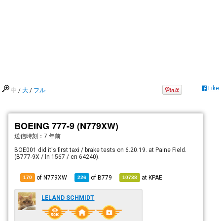
Like
中
/
大
/
フル
BOEING 777-9 (N779XW)
送信時刻：
7 年前
BOE001 did it's first taxi / brake tests on 6.20.19. at Paine Field.
(B777-9X / ln 1567 / cn 64240).
of N779XW
of
B779
at
KPAE
170
226
10738
LELAND SCHMIDT