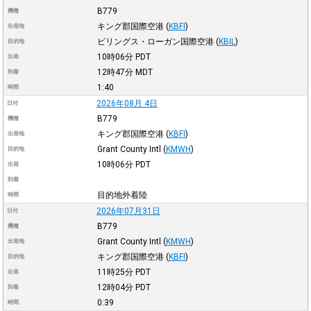
B779
機種
キング郡国際空港
(
KBFI
)
出発地
ビリングス・ローガン国際空港
(
KBIL
)
目的地
10時06分
PDT
出発
12時47分
MDT
到着
1:40
時間
2026年08月 4日
日付
B779
機種
キング郡国際空港
(
KBFI
)
出発地
Grant County Intl
(
KMWH
)
目的地
10時06分
PDT
出発
到着
目的地外着陸
時間
2026年07月31日
日付
B779
機種
Grant County Intl
(
KMWH
)
出発地
キング郡国際空港
(
KBFI
)
目的地
11時25分
PDT
出発
12時04分
PDT
到着
0:39
時間