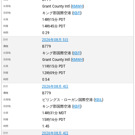
Grant County Intl
(
KMWH
)
出発地
キング郡国際空港
(
KBFI
)
目的地
14時15分
PDT
出発
14時45分
PDT
到着
0:29
時間
2026年08月 5日
日付
B779
機種
キング郡国際空港
(
KBFI
)
出発地
Grant County Intl
(
KMWH
)
目的地
11時15分
PDT
出発
12時09分
PDT
到着
0:54
時間
2026年08月 4日
日付
B779
機種
ビリングス・ローガン国際空港
(
KBIL
)
出発地
キング郡国際空港
(
KBFI
)
目的地
14時31分
MDT
出発
15時16分
PDT
到着
1:45
時間
2026年08月 4日
日付