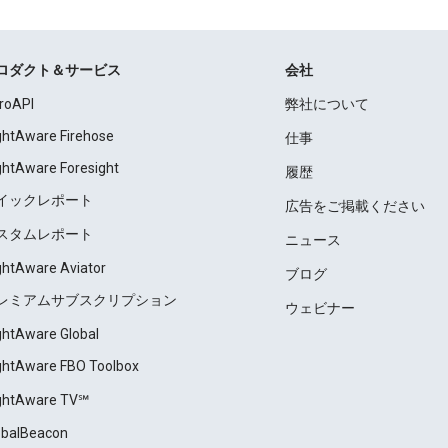
ロダクト＆サービス
会社
roAPI
弊社について
ightAware Firehose
仕事
ightAware Foresight
履歴
イックレポート
広告をご掲載ください
スタムレポート
ニュース
ightAware Aviator
ブログ
レミアムサブスクリプション
ウェビナー
ightAware Global
ightAware FBO Toolbox
ightAware TV℠
obalBeacon