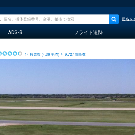
便名を
ADS-B
フライト追跡
14
投票数 (
4.36
平均) と
9,727
閲覧数