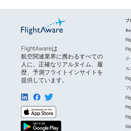
プ
Ae
Fl
FlightAwareは
Fl
航空関連業界に携わるすべての
ク
人に、正確なリアルタイム、履
カ
歴、予測フライトインサイトを
Fl
提供しています。
プ
Fl
Fl
Fl
Gl