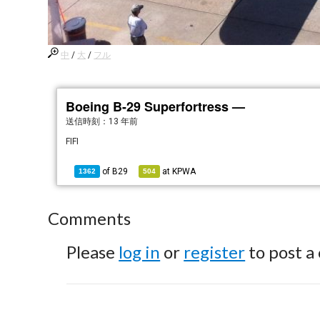
中
/
大
/
フル
Boeing B-29 Superfortress —
送信時刻：
13 年前
FIFI
of
B29
at
KPWA
1362
504
Comments
Please
log in
or
register
to post a