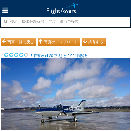
写真一覧に戻る
写真のアップロード
共有する
5
投票数 (
4.20
平均) と
2,994
閲覧数