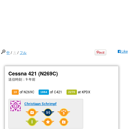
Like
中
/
大
/
フル
Cessna 421 (N269C)
送信時刻：
9 年前
of N269C
of
C421
at
KPDX
10
1884
2270
Christiaan Schrimpf