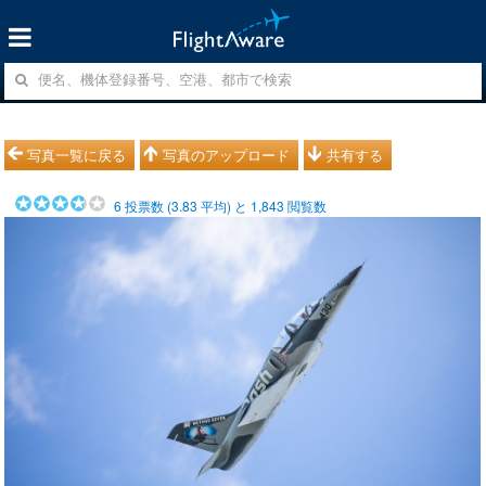
写真一覧に戻る
写真のアップロード
共有する
6
投票数 (
3.83
平均) と
1,843
閲覧数