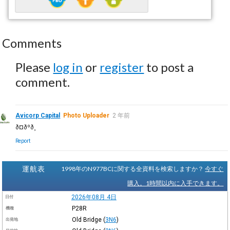
Comments
Please
log in
or
register
to post a
comment.
Avicorp Capital
Photo Uploader
2 年前
ð¤ðºð¸
Report
運航表
1998年のN977BCに関する全資料を検索しますか？
今すぐ
購入。1時間以内に入手できます。
2026年08月 4日
日付
P28R
機種
Old Bridge
(
3N6
)
出発地