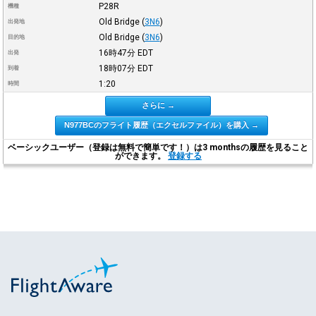
P28R
機種
Old Bridge
(
3N6
)
出発地
Old Bridge
(
3N6
)
目的地
16時47分
EDT
出発
18時07分
EDT
到着
1:20
時間
さらに →
N977BCのフライト履歴（エクセルファイル）を購入 →
ベーシックユーザー（登録は無料で簡単です！）は3 monthsの履歴を見ること
ができます。
登録する