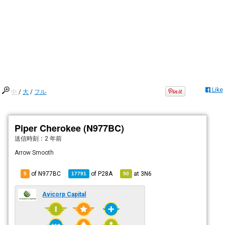
Like
中
/
大
/
フル
Piper Cherokee (N977BC)
送信時刻：
2 年前
Arrow Smooth
of N977BC
of
P28A
at
3N6
5
17791
50
Avicorp Capital