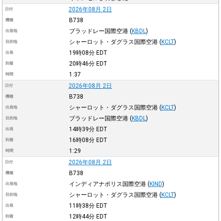
2026年08月 2日
日付
B738
機種
ブラッドレー国際空港
(
KBDL
)
出発地
シャーロット・ダグラス国際空港
(
KCLT
)
目的地
19時08分
EDT
出発
20時46分
EDT
到着
1:37
時間
2026年08月 2日
日付
B738
機種
シャーロット・ダグラス国際空港
(
KCLT
)
出発地
ブラッドレー国際空港
(
KBDL
)
目的地
14時39分
EDT
出発
16時08分
EDT
到着
1:29
時間
2026年08月 2日
日付
B738
機種
インディアナポリス国際空港
(
KIND
)
出発地
シャーロット・ダグラス国際空港
(
KCLT
)
目的地
11時38分
EDT
出発
12時44分
EDT
到着