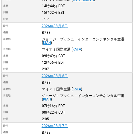
14時44分
EDT
出発
15時02分
EST
到着
1:17
時間
2026年08月 8日
日付
B738
機種
ジョージ・ブッシュ・インターコンチネンタル空港
出発地
(
KIAH
)
マイアミ国際空港
(
KMIA
)
目的地
09時49分
CDT
出発
12時56分
EDT
到着
2:07
時間
2026年08月 8日
日付
B738
機種
マイアミ国際空港
(
KMIA
)
出発地
ジョージ・ブッシュ・インターコンチネンタル空港
目的地
(
KIAH
)
07時16分
EDT
出発
08時22分
CDT
到着
2:05
時間
2026年08月 7日
日付
B738
機種