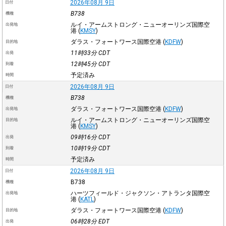
2026年08月 9日
日付
B738
機種
ルイ・アームストロング・ニューオーリンズ国際空
出発地
港
(
KMSY
)
ダラス・フォートワース国際空港
(
KDFW
)
目的地
11時33分
CDT
出発
12時45分
CDT
到着
予定済み
時間
2026年08月 9日
日付
B738
機種
ダラス・フォートワース国際空港
(
KDFW
)
出発地
ルイ・アームストロング・ニューオーリンズ国際空
目的地
港
(
KMSY
)
09時16分
CDT
出発
10時19分
CDT
到着
予定済み
時間
2026年08月 9日
日付
B738
機種
ハーツフィールド・ジャクソン・アトランタ国際空
出発地
港
(
KATL
)
ダラス・フォートワース国際空港
(
KDFW
)
目的地
06時28分
EDT
出発