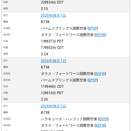
22時34分
EDT
到着
2:15
時間
2026年08月 1日
日付
B738
機種
パームスプリングス国際空港
(
KPSP
)
出発地
ダラス・フォートワース国際空港
(
KDFW
)
目的地
13時27分
PDT
出発
17時52分
CDT
到着
2:24
時間
2026年08月 1日
日付
B738
機種
ダラス・フォートワース国際空港
(
KDFW
)
出発地
パームスプリングス国際空港
(
KPSP
)
目的地
11時44分
CDT
出発
12時10分
PDT
到着
2:25
時間
2026年08月 1日
日付
B738
機種
シラキューズ・ハンコック国際空港
(
KSYR
)
出発地
ダラス・フォートワース国際空港
(
KDFW
)
目的地