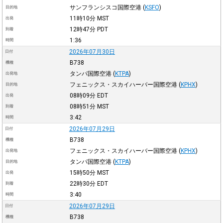
サンフランシスコ国際空港
(
KSFO
)
目的地
11時10分
MST
出発
12時47分
PDT
到着
1:36
時間
2026年07月30日
日付
B738
機種
タンパ国際空港
(
KTPA
)
出発地
フェニックス・スカイハーバー国際空港
(
KPHX
)
目的地
08時09分
EDT
出発
08時51分
MST
到着
3:42
時間
2026年07月29日
日付
B738
機種
フェニックス・スカイハーバー国際空港
(
KPHX
)
出発地
タンパ国際空港
(
KTPA
)
目的地
15時50分
MST
出発
22時30分
EDT
到着
3:40
時間
2026年07月29日
日付
B738
機種