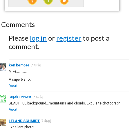
Comments
Please
log in
or
register
to post a
comment.
ken kemper
7 年前
Mike...………
A superb shot !!
Report
BigAlOutWest
7 年前
BEAUTIFUL background...mountains and clouds. Exquisite photograph.
Report
LELAND SCHMIDT
7 年前
Excellent photo!