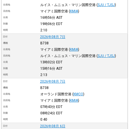
ルイス・ムニョス・マリン国際空港
(
SJU / TJSJ
)
出発地
マイアミ国際空港
(
KMIA
)
目的地
16時56分
AST
出発
19時06分
EDT
到着
2:10
時間
2026年08月 7日
日付
B738
機種
マイアミ国際空港
(
KMIA
)
出発地
ルイス・ムニョス・マリン国際空港
(
SJU / TJSJ
)
目的地
13時02分
EDT
出発
15時16分
AST
到着
2:13
時間
2026年08月 7日
日付
B738
機種
オーランド国際空港
(
KMCO
)
出発地
マイアミ国際空港
(
KMIA
)
目的地
07時43分
EDT
出発
08時24分
EDT
到着
0:40
時間
2026年08月 6日
日付