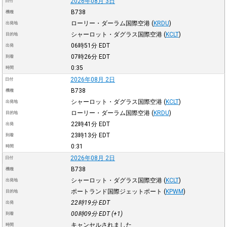
2026年08月 3日
日付
B738
機種
ローリー・ダーラム国際空港
(
KRDU
)
出発地
シャーロット・ダグラス国際空港
(
KCLT
)
目的地
06時51分
EDT
出発
07時26分
EDT
到着
0:35
時間
2026年08月 2日
日付
B738
機種
シャーロット・ダグラス国際空港
(
KCLT
)
出発地
ローリー・ダーラム国際空港
(
KRDU
)
目的地
22時41分
EDT
出発
23時13分
EDT
到着
0:31
時間
2026年08月 2日
日付
B738
機種
シャーロット・ダグラス国際空港
(
KCLT
)
出発地
ポートランド国際ジェットポート
(
KPWM
)
目的地
22時19分
EDT
出発
00時09分
EDT
(+1)
到着
キャンセルされました
時間