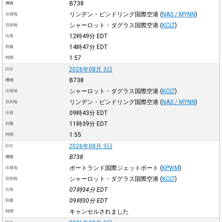
B738
機種
リンデン・ピンドリング国際空港
(
NAS / MYNN
)
出発地
シャーロット・ダグラス国際空港
(
KCLT
)
目的地
12時49分
EDT
出発
14時47分
EDT
到着
1:57
時間
2026年08月 3日
日付
B738
機種
シャーロット・ダグラス国際空港
(
KCLT
)
出発地
リンデン・ピンドリング国際空港
(
NAS / MYNN
)
目的地
09時43分
EDT
出発
11時39分
EDT
到着
1:55
時間
2026年08月 3日
日付
B738
機種
ポートランド国際ジェットポート
(
KPWM
)
出発地
シャーロット・ダグラス国際空港
(
KCLT
)
目的地
07時34分
EDT
出発
09時30分
EDT
到着
キャンセルされました
時間