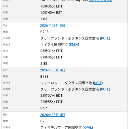
10時36分
EDT
出発
10時40分
EST
到着
1:03
時間
2026年08月 5日
日付
B738
機種
クリーブランド・ホプキンス国際空港
(
KCLE
)
出発地
マイアミ国際空港
(
KMIA
)
目的地
06時31分
EDT
出発
09時06分
EDT
到着
2:35
時間
2026年08月 4日
日付
B738
機種
シャーロット・ダグラス国際空港
(
KCLT
)
出発地
クリーブランド・ホプキンス国際空港
(
KCLE
)
目的地
22時57分
EDT
出発
23時55分
EDT
到着
0:57
時間
2026年08月 4日
日付
B738
機種
フィラデルフィア国際空港
(
KPHL
)
出発地