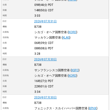
09時46分
PDT
出発
14時50分
CDT
到着
3:03
時間
2026年07月31日
日付
B738
機種
シカゴ・オヘア国際空港
(
KORD
)
出発地
マッカラン国際空港
(
KLAS
)
目的地
06時39分
CDT
出発
08時08分
PDT
到着
3:28
時間
2026年07月30日
日付
B738
機種
サンフランシスコ国際空港
(
KSFO
)
出発地
シカゴ・オヘア国際空港
(
KORD
)
目的地
16時27分
PDT
出発
22時01分
CDT
到着
3:34
時間
2026年07月30日
日付
B738
機種
フェニックス・スカイハーバー国際空港
(
KPHX
)
出発地