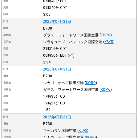
07時40分
EDT
出発
09時40分
CDT
到着
3:00
時間
2026年07月31日
日付
B738
機種
ダラス・フォートワース国際空港
(
KDFW
)
出発地
シラキューズ・ハンコック国際空港
(
KSYR
)
目的地
21時16分
CDT
出発
00時50分
EDT
(+1)
到着
2:34
時間
2026年07月31日
日付
B738
機種
シカゴ・オヘア国際空港
(
KORD
)
出発地
ダラス・フォートワース国際空港
(
KDFW
)
目的地
17時35分
CDT
出発
19時27分
CDT
到着
1:52
時間
2026年07月31日
日付
B738
機種
マッカラン国際空港
(
KLAS
)
出発地
シカゴ・オヘア国際空港
(
KORD
)
目的地