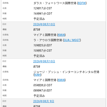
ダラス・フォートワース国際空港
(
KDFW
)
目的地
12時17分
CST
出発
16時41分
CDT
到着
予定済み
時間
2026年08月10日
日付
B738
機種
マイアミ国際空港
(
KMIA
)
出発地
ラ・アウロラ国際空港
(
GUA / MGGT
)
目的地
10時25分
EDT
出発
10時57分
CST
到着
予定済み
時間
2026年08月10日
日付
B738
機種
ジョージ・ブッシュ・インターコンチネンタル空港
出発地
(
KIAH
)
マイアミ国際空港
(
KMIA
)
目的地
05時28分
CDT
出発
08時47分
EDT
到着
予定済み
時間
2026年08月 9日
日付
B738
機種