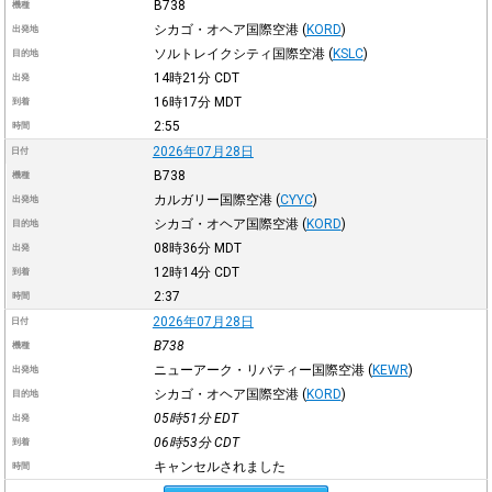
B738
機種
シカゴ・オヘア国際空港
(
KORD
)
出発地
ソルトレイクシティ国際空港
(
KSLC
)
目的地
14時21分
CDT
出発
16時17分
MDT
到着
2:55
時間
2026年07月28日
日付
B738
機種
カルガリー国際空港
(
CYYC
)
出発地
シカゴ・オヘア国際空港
(
KORD
)
目的地
08時36分
MDT
出発
12時14分
CDT
到着
2:37
時間
2026年07月28日
日付
B738
機種
ニューアーク・リバティー国際空港
(
KEWR
)
出発地
シカゴ・オヘア国際空港
(
KORD
)
目的地
05時51分
EDT
出発
06時53分
CDT
到着
キャンセルされました
時間