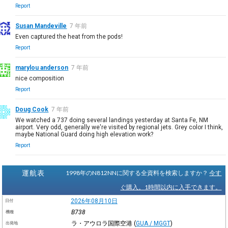
Report
Susan Mandeville
7 年前
Even captured the heat from the pods!
Report
marylou anderson
7 年前
nice composition
Report
Doug Cook
7 年前
We watched a 737 doing several landings yesterday at Santa Fe, NM
airport. Very odd, generally we're visited by regional jets. Grey color I think,
maybe National Guard doing high elevation work?
Report
運航表
1998年のN812NNに関する全資料を検索しますか？
今す
ぐ購入。1時間以内に入手できます。
2026年08月10日
日付
B738
機種
ラ・アウロラ国際空港
(
GUA / MGGT
)
出発地