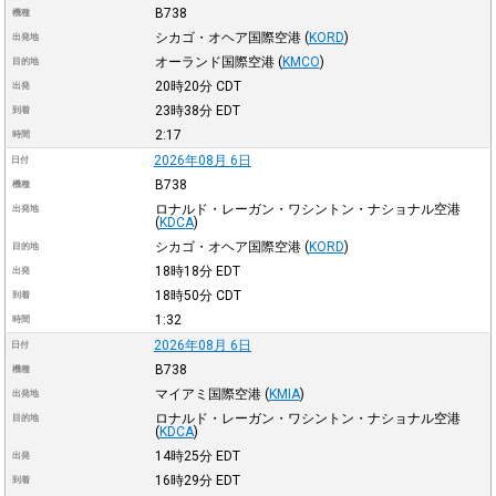
B738
機種
シカゴ・オヘア国際空港
(
KORD
)
出発地
オーランド国際空港
(
KMCO
)
目的地
20時20分
CDT
出発
23時38分
EDT
到着
2:17
時間
2026年08月 6日
日付
B738
機種
ロナルド・レーガン・ワシントン・ナショナル空港
出発地
(
KDCA
)
シカゴ・オヘア国際空港
(
KORD
)
目的地
18時18分
EDT
出発
18時50分
CDT
到着
1:32
時間
2026年08月 6日
日付
B738
機種
マイアミ国際空港
(
KMIA
)
出発地
ロナルド・レーガン・ワシントン・ナショナル空港
目的地
(
KDCA
)
14時25分
EDT
出発
16時29分
EDT
到着