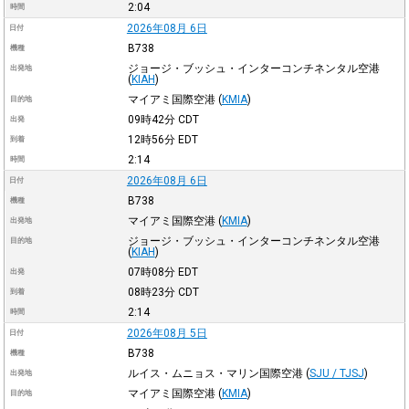
2:04
時間
2026年08月 6日
日付
B738
機種
ジョージ・ブッシュ・インターコンチネンタル空港
出発地
(
KIAH
)
マイアミ国際空港
(
KMIA
)
目的地
09時42分
CDT
出発
12時56分
EDT
到着
2:14
時間
2026年08月 6日
日付
B738
機種
マイアミ国際空港
(
KMIA
)
出発地
ジョージ・ブッシュ・インターコンチネンタル空港
目的地
(
KIAH
)
07時08分
EDT
出発
08時23分
CDT
到着
2:14
時間
2026年08月 5日
日付
B738
機種
ルイス・ムニョス・マリン国際空港
(
SJU / TJSJ
)
出発地
マイアミ国際空港
(
KMIA
)
目的地