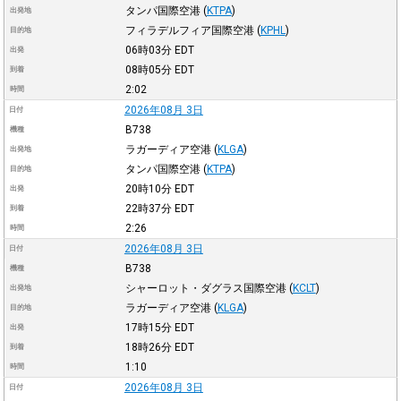
タンパ国際空港
(
KTPA
)
出発地
フィラデルフィア国際空港
(
KPHL
)
目的地
06時03分
EDT
出発
08時05分
EDT
到着
2:02
時間
2026年08月 3日
日付
B738
機種
ラガーディア空港
(
KLGA
)
出発地
タンパ国際空港
(
KTPA
)
目的地
20時10分
EDT
出発
22時37分
EDT
到着
2:26
時間
2026年08月 3日
日付
B738
機種
シャーロット・ダグラス国際空港
(
KCLT
)
出発地
ラガーディア空港
(
KLGA
)
目的地
17時15分
EDT
出発
18時26分
EDT
到着
1:10
時間
2026年08月 3日
日付