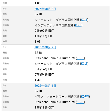
1:05
時間
2026年08月 2日
日付
B738
機種
シャーロット・ダグラス国際空港
(
KCLT
)
出発地
インディアナポリス国際空港
(
KIND
)
目的地
09時07分
EDT
出発
10時11分
EDT
到着
1:03
時間
2026年08月 2日
日付
B738
機種
President Donald J Trump Intl
(
KDJT
)
出発地
シャーロット・ダグラス国際空港
(
KCLT
)
目的地
06時14分
EDT
出発
07時54分
EDT
到着
1:40
時間
2026年08月 1日
日付
B738
機種
ダラス・フォートワース国際空港
(
KDFW
)
出発地
President Donald J Trump Intl
(
KDJT
)
目的地
19時18分
CDT
出発