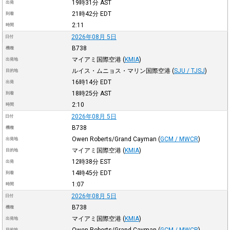
19時31分
AST
出発
21時42分
EDT
到着
2:11
時間
2026年08月 5日
日付
B738
機種
マイアミ国際空港
(
KMIA
)
出発地
ルイス・ムニョス・マリン国際空港
(
SJU / TJSJ
)
目的地
16時14分
EDT
出発
18時25分
AST
到着
2:10
時間
2026年08月 5日
日付
B738
機種
Owen Roberts/Grand Cayman
(
GCM / MWCR
)
出発地
マイアミ国際空港
(
KMIA
)
目的地
12時38分
EST
出発
14時45分
EDT
到着
1:07
時間
2026年08月 5日
日付
B738
機種
マイアミ国際空港
(
KMIA
)
出発地
Owen Roberts/Grand Cayman
(
GCM / MWCR
)
目的地