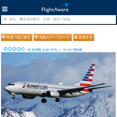
写真一覧に戻る
写真のアップロード
共有する
53
投票数 (
4.62
平均) と
19,141
閲覧数