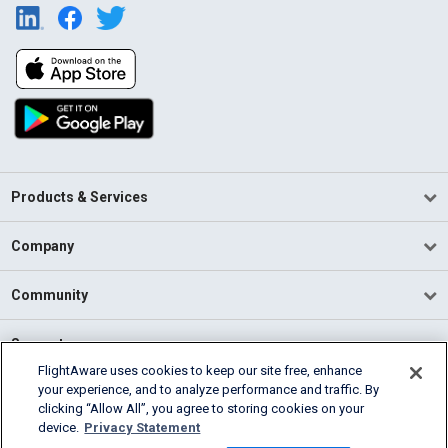
Products & Services
Company
Community
Support
FlightAware uses cookies to keep our site free, enhance
your experience, and to analyze performance and traffic. By
English (USA)
clicking “Allow All”, you agree to storing cookies on your
2026 FlightAware
device.
Privacy Statement