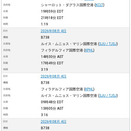
シャーロット・ダグラス国際空港
(
KCLT
)
目的地
19時59分
EDT
出発
21時18分
EDT
到着
1:19
時間
2026年08月 4日
日付
B738
機種
ルイス・ムニョス・マリン国際空港
(
SJU / TJSJ
)
出発地
フィラデルフィア国際空港
(
KPHL
)
目的地
14時30分
AST
出発
17時49分
EDT
到着
3:19
時間
2026年08月 4日
日付
B738
機種
フィラデルフィア国際空港
(
KPHL
)
出発地
ルイス・ムニョス・マリン国際空港
(
SJU / TJSJ
)
目的地
09時48分
EDT
出発
13時05分
AST
到着
3:16
時間
2026年08月 4日
日付
B738
機種