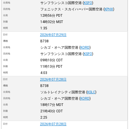
サンフランシスコ国際空港
(
KSFO
)
出発地
フェニックス・スカイハーバー国際空港
(
KPHX
)
目的地
12時56分
PDT
出発
14時32分
MST
到着
1:35
時間
2026年07月29日
日付
B738
機種
シカゴ・オヘア国際空港
(
KORD
)
出発地
サンフランシスコ国際空港
(
KSFO
)
目的地
09時10分
CDT
出発
11時13分
PDT
到着
4:03
時間
2026年07月28日
日付
B738
機種
ソルトレイクシティ国際空港
(
KSLC
)
出発地
シカゴ・オヘア国際空港
(
KORD
)
目的地
18時17分
MDT
出発
21時43分
CDT
到着
2:25
時間
2026年07月28日
日付