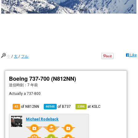
Like
中
/
大
/
フル
Boeing 737-700 (N812NN)
送信時刻：
7 年前
Actually a 737-800
of N812NN
of
B737
at
KSLC
42
46946
1386
Michael Rodeback