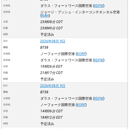
ダラス・フォートワース国際空港
(
KDFW
)
出発地
ジョージ・ブッシュ・インターコンチネンタル空港
目的地
(
KIAH
)
23時08分
CDT
出発
23時49分
CDT
到着
予定済み
時間
2026年08月 9日
日付
B738
機種
ノーフォーク国際空港
(
KORF
)
出発地
ダラス・フォートワース国際空港
(
KDFW
)
目的地
19時26分
EDT
出発
21時17分
CDT
到着
予定済み
時間
2026年08月 9日
日付
B738
機種
ダラス・フォートワース国際空港
(
KDFW
)
出発地
ノーフォーク国際空港
(
KORF
)
目的地
14時36分
CDT
出発
18時12分
EDT
到着
予定済み
時間