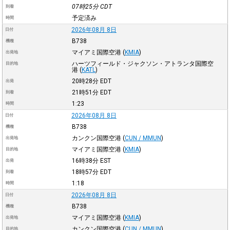
07時25分
CDT
到着
予定済み
時間
2026年08月 8日
日付
B738
機種
マイアミ国際空港
(
KMIA
)
出発地
ハーツフィールド・ジャクソン・アトランタ国際空
目的地
港
(
KATL
)
20時28分
EDT
出発
21時51分
EDT
到着
1:23
時間
2026年08月 8日
日付
B738
機種
カンクン国際空港
(
CUN / MMUN
)
出発地
マイアミ国際空港
(
KMIA
)
目的地
16時38分
EST
出発
18時57分
EDT
到着
1:18
時間
2026年08月 8日
日付
B738
機種
マイアミ国際空港
(
KMIA
)
出発地
カンクン国際空港
(
CUN / MMUN
)
目的地