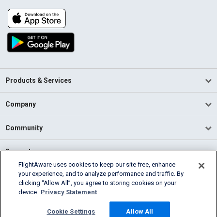
Products & Services
Company
Community
Support
FlightAware uses cookies to keep our site free, enhance
your experience, and to analyze performance and traffic. By
English (USA)
clicking “Allow All”, you agree to storing cookies on your
2026 FlightAware
device.
Privacy Statement
Terms of Use
Privacy
Cookie Settings
Cookie Settings
Allow All