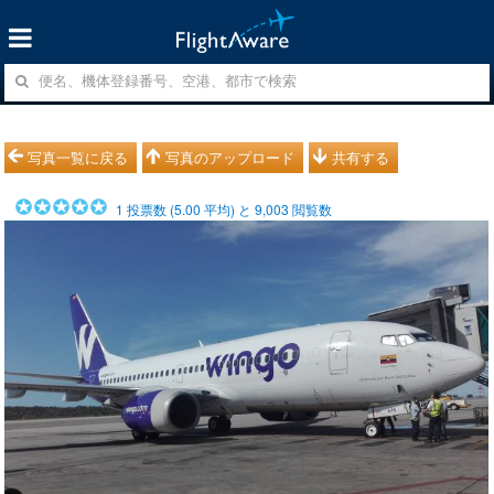
写真一覧に戻る
写真のアップロード
共有する
1
投票数 (
5.00
平均) と
9,003
閲覧数