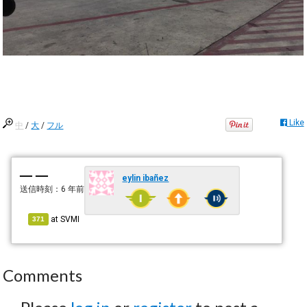
Like
中
/
大
/
フル
— —
eylin ibañez
送信時刻：
6 年前
at
SVMI
371
Comments