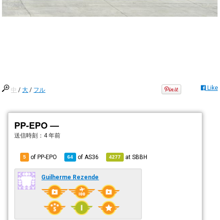
Like
中
/
大
/
フル
PP-EPO —
送信時刻：
4 年前
of PP-EPO
of
AS36
at
SBBH
5
64
4277
Guilherme Rezende