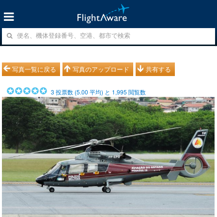
写真一覧に戻る
写真のアップロード
共有する
3
投票数 (
5.00
平均) と
1,995
閲覧数