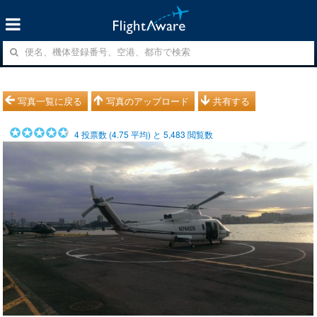
写真一覧に戻る
写真のアップロード
共有する
4
投票数 (
4.75
平均) と
5,483
閲覧数