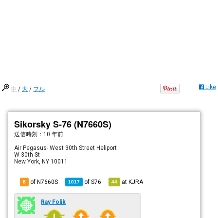
Like
中
/
大
/
フル
Sikorsky S-76 (N7660S)
送信時刻：
10 年前
Air Pegasus- West 30th Street Heliport
W 30th St
New York, NY 10011
of N7660S
of
S76
at
KJRA
8
1017
44
Ray Folik