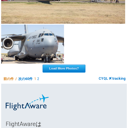
Load More Photos?
CYQL
tracking
前の件 /
次の60件
1
2
FlightAwareは