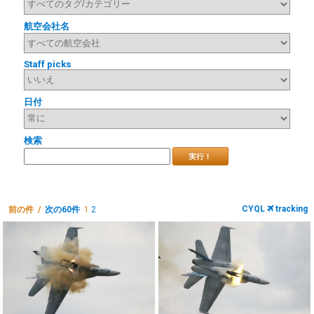
航空会社名
Staff picks
日付
検索
実行！
CYQL
tracking
前の件 /
次の60件
1
2