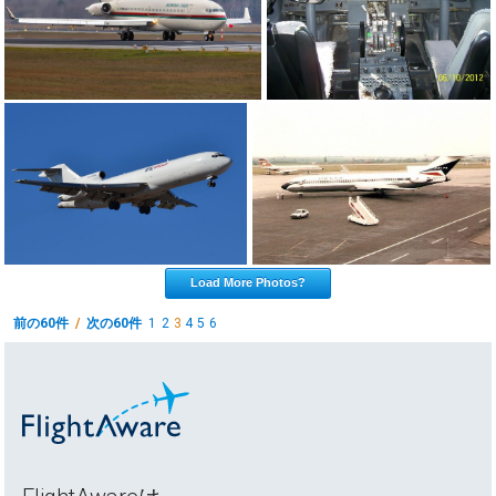
Load More Photos?
前の60件
/
次の60件
1
2
3
4
5
6