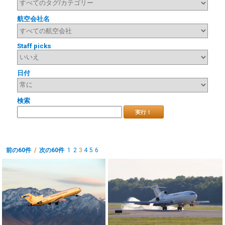
航空会社名
Staff picks
日付
検索
実行！
前の60件
/
次の60件
1
2
3
4
5
6