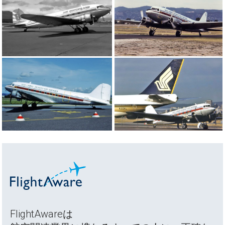
FlightAwareは