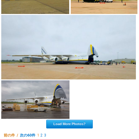
Load More Photos?
前の件 /
次の60件
1
2
3